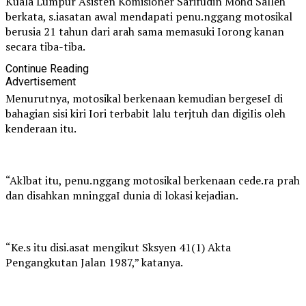
Kuala Lumpur Asisten Komisioner Sarifudin Mohd Salleh
berkata, s.iasatan awal mendapati penu.nggang motosikal
berusia 21 tahun dari arah sama memasuki Iorong kanan
secara tiba-tiba.
Continue Reading
Advertisement
Menurutnya, motosikal berkenaan kemudian bergeseI di
bahagian sisi kiri Iori terbabit lalu terjtuh dan digiIis oleh
kenderaan itu.
“Aklbat itu, penu.nggang motosikal berkenaan cede.ra prah
dan disahkan mninggaI dunia di lokasi kejadian.
“Ke.s itu disi.asat mengikut Sksyen 41(1) Akta
Pengangkutan Jalan 1987,” katanya.