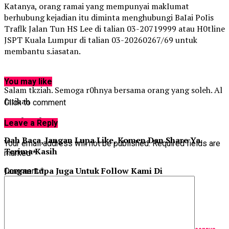
Katanya, orang ramai yang mempunyai makIumat
berhubung kejadian itu diminta menghubungi BaIai PoIis
Traflk Jalan Tun HS Lee di talian 03-20719999 atau H0tline
JSPT Kuala Lumpur di talian 03-20260267/69 untuk
membantu s.iasatan.
You may like
Salam tkziah. Semoga r0hnya bersama orang yang soleh. Al
fatihah
Click to comment
Sumber: hm
Leave a Reply
Dah Baca, Jangan Lupa Like, Komen Dan Share Ya.
Your email address will not be published.
Required fields are
Terima Kasih
marked
*
Jangan Lupa Juga Untuk Follow Kami Di
Comment
*
Mimbarraudhah
Related Topics:
Up Next