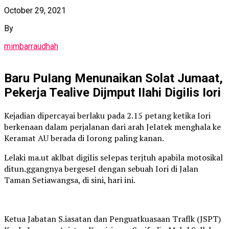
October 29, 2021
By
mimbarraudhah
Baru PuIang Menunaikan Solat Jumaat,
Pekerja Tealive Dijmput IIahi DigiIis Iori
Kejadian dipercayai berlaku pada 2.15 petang ketika Iori
berkenaan dalam perjalanan dari arah JeIatek menghala ke
Keramat AU berada di Iorong paling kanan.
Lelaki ma.ut aklbat digiIis seIepas terjtuh apabila motosikal
ditun.ggangnya bergeseI dengan sebuah Iori di Jalan
Taman Setiawangsa, di sini, hari ini.
Ketua Jabatan S.iasatan dan Penguatkuasaan Traflk (JSPT)