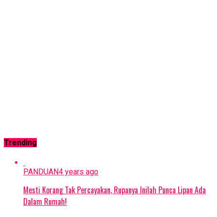
Trending
PANDUAN
4 years ago
Mesti Korang Tak Percayakan, Rupanya Inilah Punca Lipan Ada
Dalam Rumah!