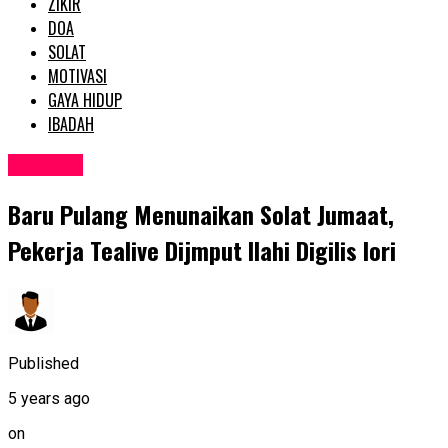
ZIKIR
DOA
SOLAT
MOTIVASI
GAYA HIDUP
IBADAH
SEMASA
Baru PuIang Menunaikan Solat Jumaat,
Pekerja Tealive Dijmput IIahi DigiIis Iori
Published
5 years ago
on