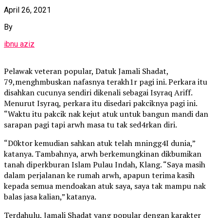
April 26, 2021
By
ibnu aziz
Pelawak veteran popular, Datuk Jamali Shadat,
79,menghmbuskan nafasnya terakh1r pagi ini. Perkara itu
disahkan cucunya sendiri dikenali sebagai Isyraq Ariff.
Menurut Isyraq, perkara itu disedari pakciknya pagi ini.
“Waktu itu pakcik nak kejut atuk untuk bangun mandi dan
sarapan pagi tapi arwh masa tu tak sed4rkan diri.
“D0ktor kemudian sahkan atuk telah mningg4I dunia,”
katanya. Tambahnya, arwh berkemungkinan dikbumikan
tanah diperkburan Islam Pulau Indah, Klang. “Saya masih
dalam perjalanan ke rumah arwh, apapun terima kasih
kepada semua mendoakan atuk saya, saya tak mampu nak
balas jasa kalian,” katanya.
Terdahulu, Jamali Shadat yang popular dengan karakter