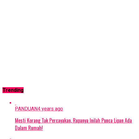
Trending
PANDUAN
4 years ago
Mesti Korang Tak Percayakan, Rupanya Inilah Punca Lipan Ada
Dalam Rumah!