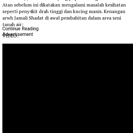
Atan sebelum ini dikatakan mengalami masaIah kesihatan
seperti peny4kit drah tinggi dan kncing manis. Kenangan
arwh Jamali Shadat di awal pembabitan dalam area seni
tanah air:
Continue Reading
Advertisement
VIDEO: