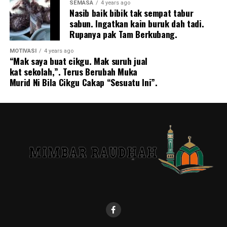
SEMASA
4 years ago
Nasib baik bibik tak sempat tabur
sabun. Ingatkan kain buruk dah tadi.
Rupanya pak Tam Berkubang.
MOTIVASI
4 years ago
“Mak saya buat cikgu. Mak suruh jual
kat sekolah,”. Terus Berubah Muka
Murid Ni Bila Cikgu Cakap “Sesuatu Ini”.