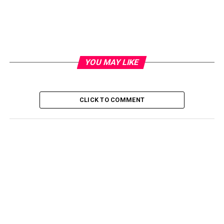
Perlu diperhatikan, untuk mengadopsi kucing domestik
pastikan memeriksakan terlebih dulu ke dokter, ya.
YOU MAY LIKE
CLICK TO COMMENT