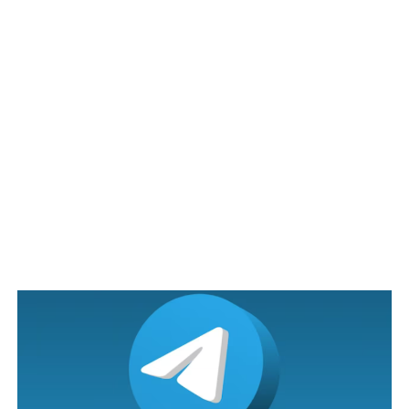
Sweet-sweet berdua lah. Jangan lah depan kawan. Kesian
member.
Sumber: imuslimnetwork
RELATED TOPICS:
UP NEXT
Ko jangan nak membuli je kje Amin….Kan Dah Berdezup
benda tu Terbang kat ko!…
DON'T MISS
Terbeli Aiskrim lebih Lalu Sedekah kat seorang pakcik,
Aksi Pakcik Ini Buat Wanita ini Sebak…