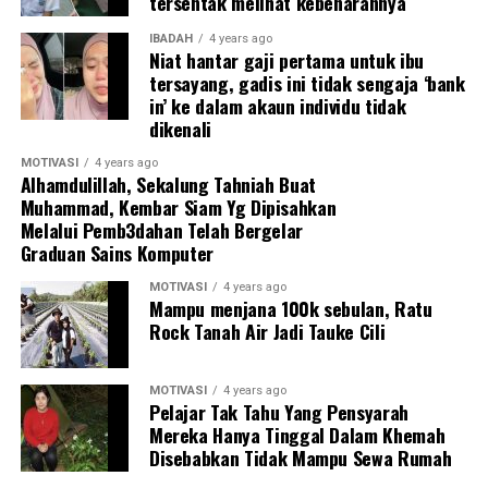
tersentak melihat kebenarannya
IBADAH
4 years ago
Niat hantar gaji pertama untuk ibu
tersayang, gadis ini tidak sengaja ‘bank
in’ ke dalam akaun individu tidak
dikenali
MOTIVASI
4 years ago
Alhamdulillah, Sekalung Tahniah Buat
Muhammad, Kembar Siam Yg Dipisahkan
Melalui Pemb3dahan Telah Bergelar
Graduan Sains Komputer
MOTIVASI
4 years ago
Mampu menjana 100k sebulan, Ratu
Rock Tanah Air Jadi Tauke Cili
MOTIVASI
4 years ago
Pelajar Tak Tahu Yang Pensyarah
Mereka Hanya Tinggal Dalam Khemah
Disebabkan Tidak Mampu Sewa Rumah