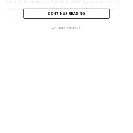
menjadi kesukaan orang ramai. Kucing domestik atau
kampung termasuk salah satu jenis kucing yang jinak.
CONTINUE READING
ADVERTISEMENT
Sian nya si putih, termenung jauh. Sambil tengok ikan-
ikan tu berenang. Sunyi sepi si putih seorang diri. Yang
dua ekor kucing di belakang putih tu buat apa ek. Jilat-
jilat di antara mereka. Ingat sweet aa tu buat si putih
taknak toleh ke belakang, mungkin sebab di cemburu dia
seorang diri. Yang si hitam berdua bersama awek dia.