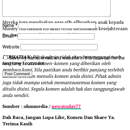
Mereka juga mendoakan agar r0h allhyarham anak kepada
Name
*
Muniey Nurnasuha itu akan terus mendoakan kesejahteraan
ibu dan bapanya didunia serta diakhirat.
Email
*
Website
PERHATIAN
: Pihak admin tidak akan bertanggungjawab
Save my name, email, and website in this browser for the
langsung ke atas komen-komen yang diberikan oleh
next time I comment.
pembaca kami. Sila pastikan anda berfikir panjang terlebih
dahulu sebelum menulis komen anda disini. Pihak admin
juga tidak mampu untuk memantausemua komen yang
ditulis disini. Segala komen adalah hak dan tanggungjawab
anda sendiri.
Sumber : ohmmedia /
newstoday77
Dah Baca, Jangan Lupa Like, Komen Dan Share Ya.
Terima Kasih