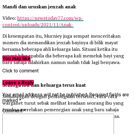
Mandi dan uruskan jenzah anak
Video:
https://newstoday77.com/wp-
content/uploads/2021/11/Anak-
Di kesempatan itu, Murniey juga sempat menceritakan
momen dia memandikan jenzah bayinya di bilik mayat
bersama beberapa ahli keluarga lain. Situasi ketika itu
sangat hiba apabila dia beberapa kali memeluk bayi yang
You may like
baru sahaja dilahirkan namun sudah tdak lagi benyawa.
Click to comment
Leave a Reply
Semoga ibu dan keluarga terus kuat
Your email address will not be published.
Required fields are
Sehubungan dengan perkongsian tersebut, rata-rata
marked
*
warganet turut sebak melihat keadaan seorang ibu yang
terpksa merelakan pemenrgian anak yang baru sahaja
Comment
*
dilahirkan walaupun sakit ketika bersalin masih terasa.
Video:
https://newstoday77.com/wp-
content/uploads/2021/11/Anak