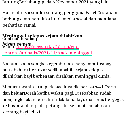
JantungBerlubang pada 6 November 2021 yang lalu.
Hal ini dirasai sendiri seorang pengguna Faceb0ok apabila
berkongsi momen duka itu di media sosial dan mendapat
perhatian ramai.
Menlnggal selepas sejam dilahirkan
Continue Reading
Advertisement
Video:
https://newstoday77.com/wp-
content/uploads/2021/11/Anak-menlnggal
Namun, siapa sangka kegembiraan menyambut cahaya
mata baharu bertukar sedih apabila sejam selepas
dilahirkan bayi berkenaan disahkan menlnggal dunia.
Menurut wanita itu, pada awalnya dia berasa s4kltPervt
dan keluarD4rah ketika waktu pagi. Disebabkan sudah
menjangka akan bersalin tidak lama lagi, dia terus bergegas
ke hospital dan pada petang, dia selamat melahirkan
seorang bayi lelaki.