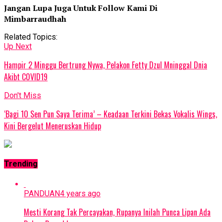
Jangan Lupa Juga Untuk Follow Kami Di
Mimbarraudhah
Related Topics:
Up Next
Hampir 2 Minggu Bertrung Nywa, PeIakon Fetty Dzul MninggaI Dnia
Akibt C0VlD19
Don't Miss
‘Bagi 1O Sen Pun Saya Terima’ – Keadaan Terkini Bekas Vokalis Wings,
Kini BergeIut Meneruskan Hidup
Trending
PANDUAN
4 years ago
Mesti Korang Tak Percayakan, Rupanya Inilah Punca Lipan Ada