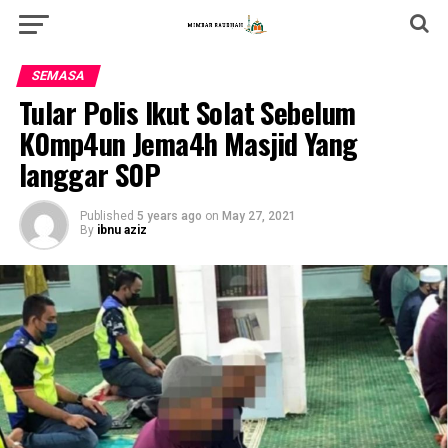
SEMASA
TuIar PoIis lkut SoIat SebeIum
K0mp4un Jema4h Masjid Yang
Ianggar S0P
Published
5 years ago
on
May 27, 2021
By
ibnu aziz