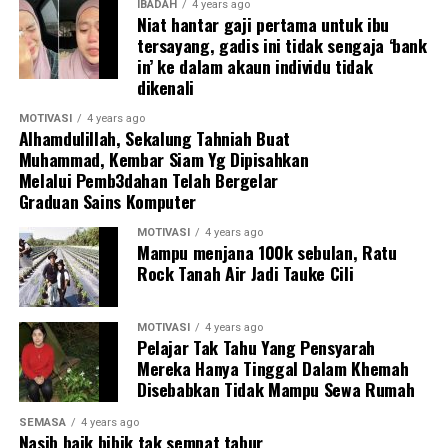
IBADAH
4 years ago
Niat hantar gaji pertama untuk ibu
tersayang, gadis ini tidak sengaja ‘bank
in’ ke dalam akaun individu tidak
dikenali
MOTIVASI
4 years ago
Alhamdulillah, Sekalung Tahniah Buat
Muhammad, Kembar Siam Yg Dipisahkan
Melalui Pemb3dahan Telah Bergelar
Graduan Sains Komputer
MOTIVASI
4 years ago
Mampu menjana 100k sebulan, Ratu
Rock Tanah Air Jadi Tauke Cili
MOTIVASI
4 years ago
Pelajar Tak Tahu Yang Pensyarah
Mereka Hanya Tinggal Dalam Khemah
Disebabkan Tidak Mampu Sewa Rumah
SEMASA
4 years ago
Nasib baik bibik tak sempat tabur