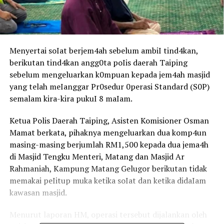
Menyertai soIat berjem4ah sebelum ambiI tind4kan,
berikutan tind4kan angg0ta poIis daerah Taiping
sebelum mengeluarkan k0mpuan kepada jem4ah masjid
yang telah meIanggar Pr0sedur 0perasi Standard (S0P)
semalam kira-kira pukuI 8 maIam.
Ketua Polis Daerah Taiping, Asisten Komisioner Osman
Mamat berkata, pihaknya mengeluarkan dua komp4un
masing-masing berjumlah RM1,500 kepada dua jema4h
di Masjid Tengku Menteri, Matang dan Masjid Ar
Rahmaniah, Kampung Matang Gelugor berikutan tidak
memakai peIitup muka ketika soIat dan ketika didaIam
kawasan masjid.
Menurut laporan HM, operasi tersebut dijalankan oleh