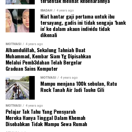
tersentak melihat kebenarannya
IBADAH
4 years ago
Niat hantar gaji pertama untuk ibu
tersayang, gadis ini tidak sengaja ‘bank
in’ ke dalam akaun individu tidak
dikenali
MOTIVASI
4 years ago
Alhamdulillah, Sekalung Tahniah Buat
Muhammad, Kembar Siam Yg Dipisahkan
Melalui Pemb3dahan Telah Bergelar
Graduan Sains Komputer
MOTIVASI
4 years ago
Mampu menjana 100k sebulan, Ratu
Rock Tanah Air Jadi Tauke Cili
MOTIVASI
4 years ago
Dalam pada itu, lelaki itu turut berkongsi cabaran yang
Pelajar Tak Tahu Yang Pensyarah
dihadapinya sejak mula bertukar bidang sehingga kini,
Mereka Hanya Tinggal Dalam Khemah
antaranya dari segi tanggapan orang lain terhadap
Disebabkan Tidak Mampu Sewa Rumah
kerjanya itu.