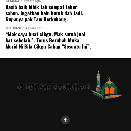
SEMASA
4 years ago
Nasib baik bibik tak sempat tabur
“Tak malu ke kerja ‘cleaner’? Apa guna belajar
sabun. Ingatkan kain buruk dah tadi.
tinggi akhirnya jadi ‘cleaner’? Cukup ke gaji
Rupanya pak Tam Berkubang.
‘cleaner’? Kesian sekarang kerja ‘cleaner’,”
MOTIVASI
4 years ago
kongsinya tentang tohmahan pernah diterima
“Mak saya buat cikgu. Mak suruh jual
daripada orang ramai.
kat sekolah,”. Terus Berubah Muka
Murid Ni Bila Cikgu Cakap “Sesuatu Ini”.
Biarpun sering berdepan dengan pandangan negatif
masyarakat, Razi akur dengan ujian tersebut dan tetap
bersyukur menjadi tukang cuci.
Baginya, sudah tentut terselit hikmah disebaliknya dan
tidak perlu malu pun asalkan ia datang daripada sumber
halal.
Rezeki ada di mana2 sahaja
Menjengah ke ruangan komen, rata-rata netizen
memberi kata-kata semangat buat lelaki terbabit. Di