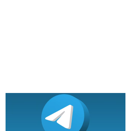
Sebelum pandemik Covid-19
pernah jadi ‘tour guide’
Siapa sangka di sebalik wajah tampan dan badan sado itu
tersembunyi satu kisah sedih tentang kehidupannya…
Menurutnya, sebelum ini dia bekerja sebagai seorang
‘tour guide’ dan telah menjejaki ke beberapa buah
negara lain.