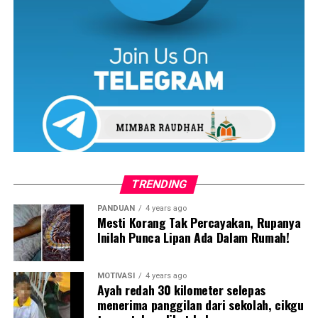
Tak dinafikan lagi memang seronok jadi ‘tour guide’
apatah lagi dapat keliling dunia melihat keindahan
negeri orang.
Namun apakan daya sebaik sahaja dunia dilanda
pandemik Covid-19, dia sudah tidak boleh menjalankan
kerjayanya seperti biasa dek kerana penutupan
sempadan negara dan sebagainya.
Justeru itu dia terpaksa berehat dari dunia
‘pelancongan’ dan mencari rezeki dengan cara menjadi
seorang tukang cuci di kawasan perkilangan sekitar
TRENDING
Johor.
PANDUAN
4 years ago
Mesti Korang Tak Percayakan, Rupanya
Inilah Punca Lipan Ada Dalam Rumah!
MOTIVASI
4 years ago
Ayah redah 30 kilometer selepas
menerima panggilan dari sekolah, cikgu