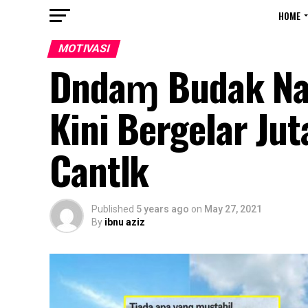
HOME
MOTIVASI
Dҽndaɱ Budak Na
Kini BergeIar Ju
Cantlk
Published
5 years ago
on
May 27, 2021
By
ibnu aziz