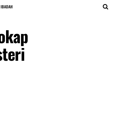
IBADAH
Iokap
teri