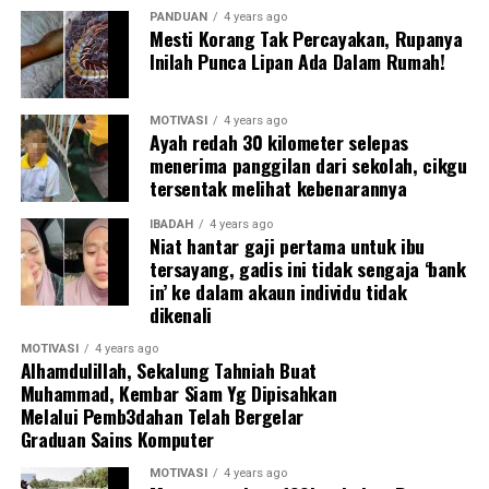
PANDUAN
4 years ago
Mesti Korang Tak Percayakan, Rupanya
Inilah Punca Lipan Ada Dalam Rumah!
MOTIVASI
4 years ago
Ayah redah 30 kilometer selepas
menerima panggilan dari sekolah, cikgu
Terus mengalir airmata bahh sebab bapa ku sendiri
tersentak melihat kebenarannya
berdiri di sebelahku tengok dalam tongnya. Pulun habis
jualannya, terus minta dia balik ke rumah.
IBADAH
4 years ago
Niat hantar gaji pertama untuk ibu
tersayang, gadis ini tidak sengaja ‘bank
Tidak fikir apapa, terus teriak pacik tu. Tanya dari mana,
in’ ke dalam akaun individu tidak
dia jawab dari Kg Pukat berjalan kaki sampai ke Logpond
dikenali
terus putar sampai ke sini. Jalan kaki Pakcik? Jawabnyaa
YA !!
MOTIVASI
4 years ago
Alhamdulillah, Sekalung Tahniah Buat
Muhammad, Kembar Siam Yg Dipisahkan
Bukan mau cakap aku baik ya gais, cuma ntah kenapa aku
Melalui Pemb3dahan Telah Bergelar
rasa sebaknya tu lain mcm. Membayangkan org tua kita
Graduan Sains Komputer
dlm keadaan bgtu, memang kau akan terus rasa insaf
tiba tiba.
MOTIVASI
4 years ago