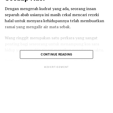
Dengan mengerah kudrat yang ada, seorang insan
separuh abab usianya ini masih cekal mencari rezeki
halal untuk menyara kehidupannya telah membuatkan
ramai yang mengalir air mata sebak.
Wang ringgit merupakan satu perkara yang sangat
penting bagi seseorang untuk menampung kos sara
hidup yang semakin tinggi mengikut peredaran waktu.
CONTINUE READING
Perkongsian ini daripada seorang wanita di laman
Facebooknya, Nurdiana Mohd Rapi tentang kisah
ADVERTISEMENT
seorang pakcik penjual ais krim sanggup berjalan kaki
semata menjual ais krim dari satu tempat ke satu
tempat yang jauh untuk habiskan jualan hariannya.
Sangat menjentik hati dan perasaanku petang ni …