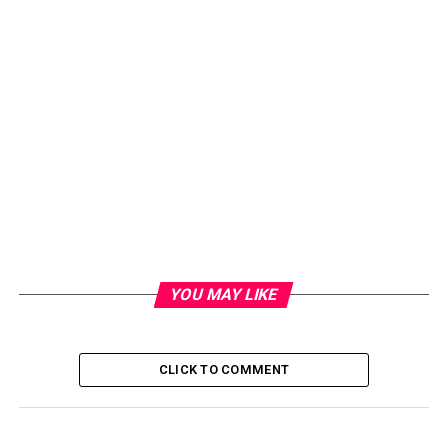
Keluar ke beranda, terus pulak dengar bunyi hon hon
mcm org jual aiskrim motor tu. Niat memang mau
memanggil konon mau makan aiskrim roti. Sekalinya,
pakcik ni pulak yang lalu.
Terbaca satu posting dari adik Atma Febrianti baru ja
tadi. Bangun dan terus duduk, khusyuk baca smpai habis.
Baca punya baca, terus teringat anak buah yang turun
mau membeli jajan katanya.
YOU MAY LIKE
CLICK TO COMMENT