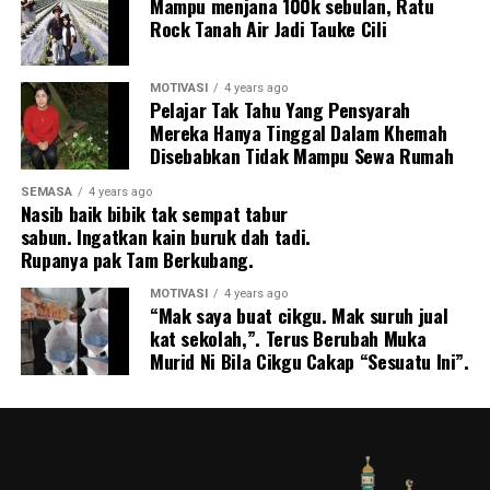
Mampu menjana 100k sebulan, Ratu
Rock Tanah Air Jadi Tauke Cili
MOTIVASI
4 years ago
Pelajar Tak Tahu Yang Pensyarah
Mereka Hanya Tinggal Dalam Khemah
Disebabkan Tidak Mampu Sewa Rumah
SEMASA
4 years ago
Nasib baik bibik tak sempat tabur
sabun. Ingatkan kain buruk dah tadi.
Rupanya pak Tam Berkubang.
MOTIVASI
4 years ago
“Mak saya buat cikgu. Mak suruh jual
kat sekolah,”. Terus Berubah Muka
Murid Ni Bila Cikgu Cakap “Sesuatu Ini”.
“Nikmat tuhan yang mana lagi ingin kamu dustakan?”
Masa aku tulis ni pun masih sebak aku rasa. Mampu
doakan jaa pakcik ni semoga diberikan kesihatan yang