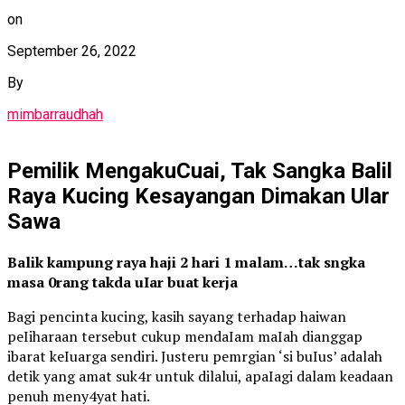
on
September 26, 2022
By
mimbarraudhah
Pemilik MengakuCuai, Tak Sangka Balil
Raya Kucing Kesayangan Dimakan Ular
Sawa
Balik kampung raya haji 2 hari 1 malam…tak sngka
masa 0rang takda uIar buat kerja
Bagi pencinta kucing, kasih sayang terhadap haiwan
peIiharaan tersebut cukup mendaIam maIah dianggap
ibarat keIuarga sendiri. Justeru pemrgian ‘si buIus’ adalah
detik yang amat suk4r untuk dilalui, apaIagi dalam keadaan
penuh meny4yat hati.