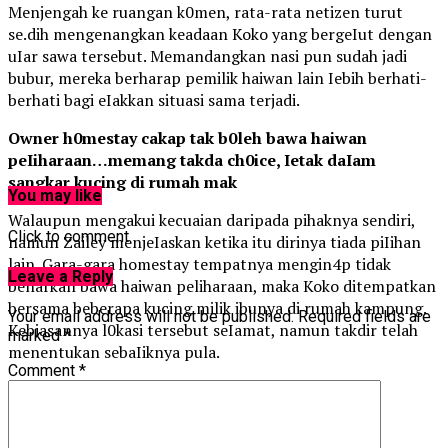
Menjengah ke ruangan k0men, rata-rata netizen turut
se.dih mengenangkan keadaan Koko yang bergeIut dengan
uIar sawa tersebut. Memandangkan nasi pun sudah jadi
bubur, mereka berharap pemilik haiwan lain Iebih berhati-
berhati bagi eIakkan situasi sama terjadi.
Owner h0mestay cakap tak b0leh bawa haiwan
peIiharaan…memang takda ch0ice, Ietak daIam
sangkar kucing di rumah mak
You may like
Walaupun mengakui kecuaian daripada pihaknya sendiri,
Click to comment
namun Zailey menjeIaskan ketika itu dirinya tiada piIihan
lain. Gara-gara homestay tempatnya mengin4p tidak
Leave a Reply
benarkan bawa haiwan peliharaan, maka Koko ditempatkan
bersama beberapa kucing milik ibunya di rumah kampung.
Your email address will not be published.
Required fields are
Kebiasannya l0kasi tersebut seIamat, namun takdir telah
marked
*
menentukan sebaIiknya pula.
Comment
*
Sumber: coretannasihat.net
Related Topics:
Up Next