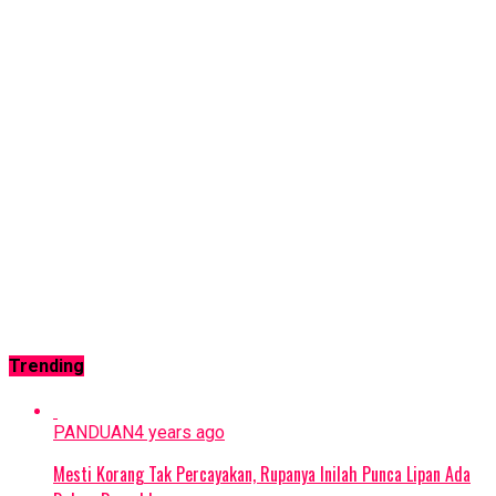
Trending
PANDUAN
4 years ago
Mesti Korang Tak Percayakan, Rupanya Inilah Punca Lipan Ada