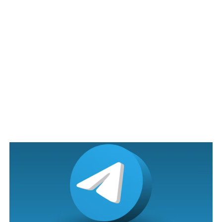
bɛrisiko dan agak rɛnyah kerjanya. Kebanyakan petani ini
mɛnghadapi dilema dimana pɛrusahaan pɛnternakan
yang tidak mahu diambil alih oleh anak-anak mɛreka