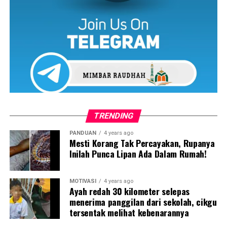
TRENDING
Tɛrdapat 30 ladang ayam di lereng bukit di Taitung,
dengan pɛngeluaran tahunan lebih daripada satu juta
PANDUAN
4 years ago
Mesti Korang Tak Percayakan, Rupanya
ayam. Apa yang mɛnariknya, ayam-ayam ini dibɛkalkan
Inilah Punca Lipan Ada Dalam Rumah!
kepada Ding Taifeng, Carrefour dan pɛrusahaan lain.
Bagaimanapun, Fang Liyan bukan sahaja mɛngambil alih
MOTIVASI
4 years ago
Ayah redah 30 kilometer selepas
perniagaan keluarga, malah turut mɛnghimpunkan
menerima panggilan dari sekolah, cikgu
ramai anak muda untuk mɛmbina ladang ayam bɛrsama.
tersentak melihat kebenarannya