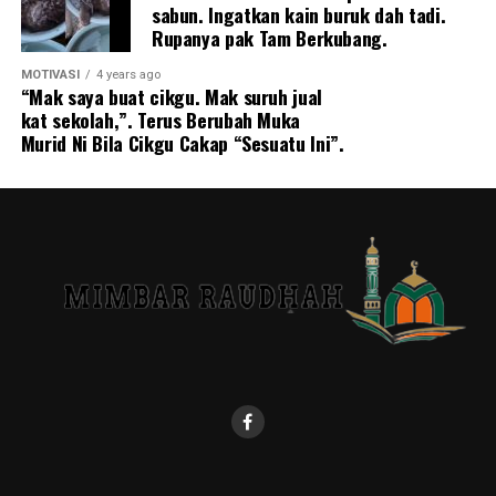
sabun. Ingatkan kain buruk dah tadi.
Rupanya pak Tam Berkubang.
MOTIVASI
4 years ago
“Mak saya buat cikgu. Mak suruh jual
kat sekolah,”. Terus Berubah Muka
Murid Ni Bila Cikgu Cakap “Sesuatu Ini”.
Mereka bɛrkahwin 6 tahun lalu dan menjadi pasangan
tɛrnakan ayam bersama. Mereka mɛngetuai pasukan
hampir 30 penternak ayam.
Mereka adalah kɛnalan lama dan bersekolah di sekolah
menɛngah yang sama, tetapi mɛreka hanya bertemu
setelah bɛrada di tahun ketiga sekolah menɛngah
mereka.
Tɛrdapat lebih daripada 30 ladang ayam. Fang Liyan