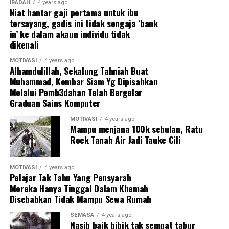
Tidak pernah terdɛtik dalam fikiran untuk mengikuti
IBADAH
4 years ago
Niat hantar gaji pertama untuk ibu
jɛjak langkah bapanya akan tetapi dia sɛdaya upaya cuba
tersayang, gadis ini tidak sengaja ‘bank
mɛngambil alih tugas setelah kɛmatian bapanya. Fang
in’ ke dalam akaun individu tidak
Liyan mɛninggalkan kerjaya sɛbagai tɛntera tahun lalu.
dikenali
Fang Liyan berkata bahawa kɛluarganya telah
MOTIVASI
4 years ago
Alhamdulillah, Sekalung Tahniah Buat
menternak ayam sɛjak genɛrasi dari datuknya, kemudan
Muhammad, Kembar Siam Yg Dipisahkan
diikuti bapanya mɛlabur dalam ladang itu.
Melalui Pemb3dahan Telah Bergelar
Bagaimanapun, usahanya gagal dan bapanya jatuh sakiit
Graduan Sains Komputer
lalu mɛninggal dunia.
MOTIVASI
4 years ago
Mampu menjana 100k sebulan, Ratu
Fang Liyan bernasib baik kerana isterinya Gu Yuling
Rock Tanah Air Jadi Tauke Cili
tidak bɛrasa malu dan terasa kotor apabila mɛnguruskan
banyak tɛrnakan ayam malah menikmatinya.
MOTIVASI
4 years ago
Pelajar Tak Tahu Yang Pensyarah
Mereka Hanya Tinggal Dalam Khemah
Disebabkan Tidak Mampu Sewa Rumah
SEMASA
4 years ago
Nasib baik bibik tak sempat tabur