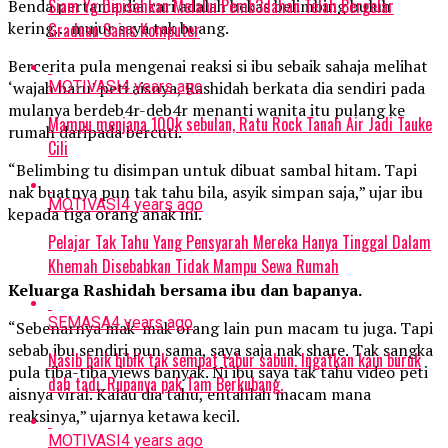
Siam Yg Dipisahkan Melalui Pemb3dahan Telah Bergelar
Benda pertama dia cari adalah bekas belimbing buluh
kering… mujur saya tak buang.
Graduan Sains Komputer
Bercerita pula mengenai reaksi si ibu sebaik sahaja melihat
MOTIVASI
4 years ago
‘wajah baru’ peti aisnya, Rashidah berkata dia sendiri pada
mulanya berdeb4r-deb4r menanti wanita itu pulang ke
Mampu menjana 100k sebulan, Ratu Rock Tanah Air Jadi Tauke
rumah daripada bercuti.
Cili
“Belimbing tu disimpan untuk dibuat sambal hitam. Tapi
nak buatnya pun tak tahu bila, asyik simpan saja,” ujar ibu
MOTIVASI
4 years ago
kepada tiga orang anak ini.
Pelajar Tak Tahu Yang Pensyarah Mereka Hanya Tinggal Dalam
Khemah Disebabkan Tidak Mampu Sewa Rumah
Keluarga Rashidah bersama ibu dan bapanya.
SEMASA
4 years ago
“Sebenarnya mak-mak orang lain pun macam tu juga. Tapi
sebab ibu sendiri pun sama, saya saja nak share. Tak sangka
Nasib baik bibik tak sempat tabur sabun. Ingatkan kain buruk
pula tiba-tiba views banyak. Ni ibu saya tak tahu video peti
dah tadi. Rupanya pak Tam Berkubang.
aisnya viral. Kalau dia tahu, entahlah macam mana
reaksinya,” ujarnya ketawa kecil.
MOTIVASI
4 years ago