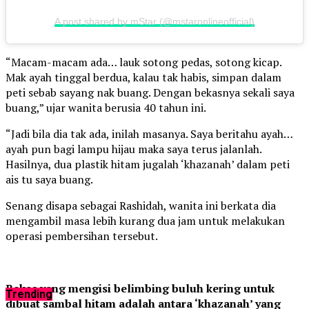
A post shared by mStar (@mstaronlineofficial)
“Macam-macam ada… lauk sotong pedas, sotong kicap.
Mak ayah tinggal berdua, kalau tak habis, simpan dalam
peti sebab sayang nak buang. Dengan bekasnya sekali saya
buang,” ujar wanita berusia 40 tahun ini.
“Jadi bila dia tak ada, inilah masanya. Saya beritahu ayah…
ayah pun bagi lampu hijau maka saya terus jalanlah.
Hasilnya, dua plastik hitam jugalah ‘khazanah’ dalam peti
ais tu saya buang.
Senang disapa sebagai Rashidah, wanita ini berkata dia
mengambil masa lebih kurang dua jam untuk melakukan
operasi pembersihan tersebut.
Bekas yang mengisi belimbing buluh kering untuk
Trending
dibuat sambal hitam adalah antara ‘khazanah’ yang