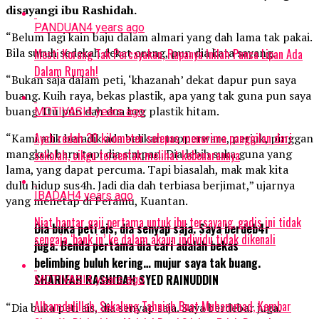
disayangi ibu Rashidah.
PANDUAN
4 years ago
“Belum lagi kain baju dalam almari yang dah lama tak pakai.
Bila suruh sedekah dekat orang, pun dia kata sayang.
Mesti Korang Tak Percayakan, Rupanya Inilah Punca Lipan Ada
Dalam Rumah!
“Bukan saja dalam peti, ‘khazanah’ dekat dapur pun saya
buang. Kuih raya, bekas plastik, apa yang tak guna pun saya
buang. Itu pun dah dua beg plastik hitam.
MOTIVASI
4 years ago
Ayah redah 30 kilometer selepas menerima panggilan dari
“Kami adik beradik ada belikan tupperware, periuk, pinggan
mangkuk baru tapi dia simpan. Dia lebih suka guna yang
sekolah, cikgu tersentak melihat kebenarannya
lama, yang dapat percuma. Tapi biasalah, mak mak kita
dulu hidup sus4h. Jadi dia dah terbiasa berjimat,” ujarnya
IBADAH
4 years ago
yang menetap di Peramu, Kuantan.
Niat hantar gaji pertama untuk ibu tersayang, gadis ini tidak
Dia buka peti ais, dia senyap saja. Saya berdeb4r
sengaja ‘bank in’ ke dalam akaun individu tidak dikenali
juga. Benda pertama dia cari adalah bekas
belimbing buluh kering… mujur saya tak buang.
SHARIFAH RASHIDAH SYED RAINUDDIN
MOTIVASI
4 years ago
Alhamdulillah, Sekalung Tahniah Buat Muhammad, Kembar
“Dia buka peti ais, dia senyap saja. Saya berdebar juga.