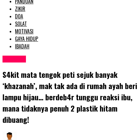
PANDUAN
ZIKIR
DOA
SOLAT
MOTIVASI
GAYA HIDUP
IBADAH
SEMASA
S4kit mata tengok peti sejuk banyak
‘khazanah’, mak tak ada di rumah ayah beri
lampu hijau… berdeb4r tunggu reaksi ibu,
mana tidaknya penuh 2 plastik hitam
dibuang!