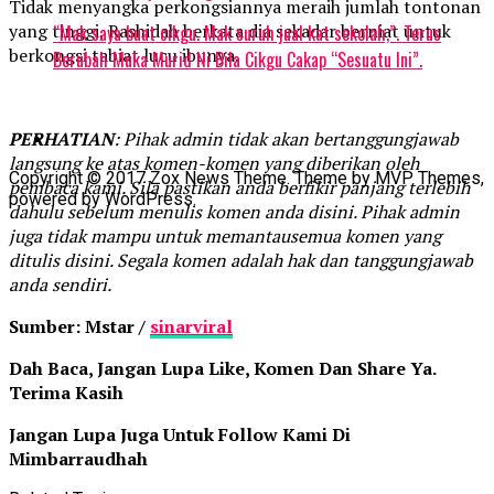
Tidak menyangka perkongsiannya meraih jumlah tontonan
yang tinggi, Rashidah berkata dia sekadar berniat untuk
“Mak saya buat cikgu. Mak suruh jual kat sekolah,”. Terus
berkongsi tabiat lucu ibunya.
Berubah Muka Murid Ni Bila Cikgu Cakap “Sesuatu Ini”.
PERHATIAN
: Pihak admin tidak akan bertanggungjawab
langsung ke atas komen-komen yang diberikan oleh
Copyright © 2017 Zox News Theme. Theme by MVP Themes,
pembaca kami. Sila pastikan anda berfikir panjang terlebih
powered by WordPress.
dahulu sebelum menulis komen anda disini. Pihak admin
juga tidak mampu untuk memantausemua komen yang
ditulis disini. Segala komen adalah hak dan tanggungjawab
anda sendiri.
Sumber: Mstar /
sinarviral
Dah Baca, Jangan Lupa Like, Komen Dan Share Ya.
Terima Kasih
Jangan Lupa Juga Untuk Follow Kami Di
Mimbarraudhah