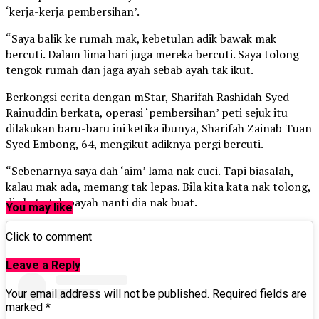
‘kerja-kerja pembersihan’.
“Saya balik ke rumah mak, kebetulan adik bawak mak
bercuti. Dalam lima hari juga mereka bercuti. Saya tolong
tengok rumah dan jaga ayah sebab ayah tak ikut.
Berkongsi cerita dengan mStar, Sharifah Rashidah Syed
Rainuddin berkata, operasi ‘pembersihan’ peti sejuk itu
dilakukan baru-baru ini ketika ibunya, Sharifah Zainab Tuan
Syed Embong, 64, mengikut adiknya pergi bercuti.
“Sebenarnya saya dah ‘aim’ lama nak cuci. Tapi biasalah,
kalau mak ada, memang tak lepas. Bila kita kata nak tolong,
dia kata tak payah nanti dia nak buat.
You may like
Click to comment
Leave a Reply
Your email address will not be published.
Required fields are
marked
*