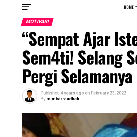
HOME
MOTIVASI
“Sempat Ajar Ist
Sem4ti! Selang 
Pergi Selamanya
Published
4 years ago
on
February 23, 2022
By
mimbarraudhah