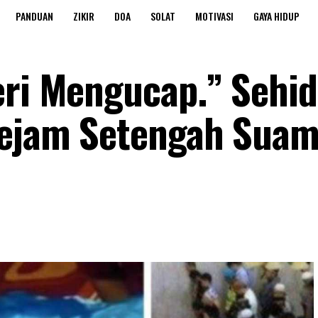
PANDUAN
ZIKIR
DOA
SOLAT
MOTIVASI
GAYA HIDUP
eri Mengucap.” Sehi
Sejam Setengah Suam