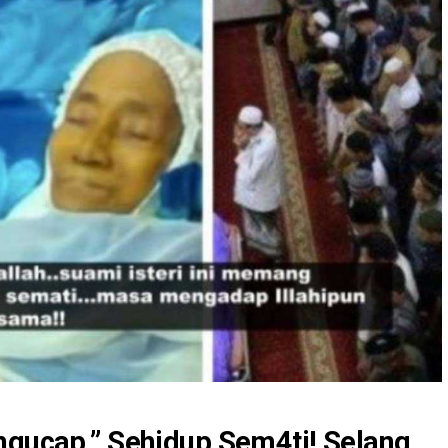
ngucap.” Sehidup Sem4ti! Selang