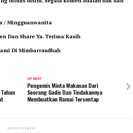
 ditulis disini. Segala komen adalah hak dan
ta / Mingguanwanita
en Dan Share Ya. Terima Kasih
Kami Di Mimbarraudhah
UP NEXT
Pengemis Minta Makanan Dari
4 Tahun
Seorang Gadis Dan Tindakannya
at
Membuatkan Ramai Tersentap
ADVERTISEMENT