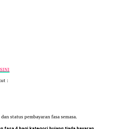
 SINI
ut :
dan status pembayaran fasa semasa.
n fasa 4 bagi kategori bujang tiada bayaran.