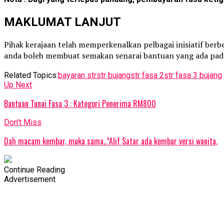
MAKLUMAT LANJUT
Pihak kerajaan telah memperkenalkan pelbagai inisiatif be
anda boleh membuat semakan senarai bantuan yang ada pada
Related Topics:
bayaran str
str bujang
str fasa 2
str fasa 3 bujang
Up Next
Bantuan Tunai Fasa 3 : Kategori Penerima RM800
Don't Miss
Dah macam kembar, muka sama..”Alif Satar ada kembar versi wanita,
Continue Reading
Advertisement