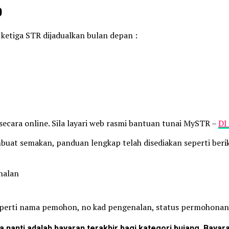
0
ketiga STR dijadualkan bulan depan :
ecara online. Sila layari web rasmi bantuan tunai MySTR –
DI
uat semakan, panduan lengkap telah disediakan seperti berik
nalan
perti nama pemohon, no kad pengenalan, status permohonan 
 nanti adalah bayaran terakhir bagi kategori bujang. Bayara