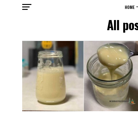
HOME
All po