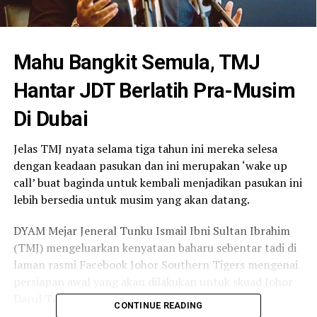
Mahu Bangkit Semula, TMJ
Hantar JDT Berlatih Pra-Musim
Di Dubai
Jelas TMJ nyata selama tiga tahun ini mereka selesa
dengan keadaan pasukan dan ini merupakan ‘wake up
call’ buat baginda untuk kembali menjadikan pasukan ini
lebih bersedia untuk musim yang akan datang.
DYAM Mejar Jeneral Tunku Ismail Ibni Sultan Ibrahim
(TMJ) mengeluarkan kenyataan baharu sebentar tadi di
laman rasmi Facebook Johor Southern Tigers mengenai
persiapan awal yang akan dilakukan untuk skuad Johor
Darul Takzim pada pra musim ini.
CONTINUE READING