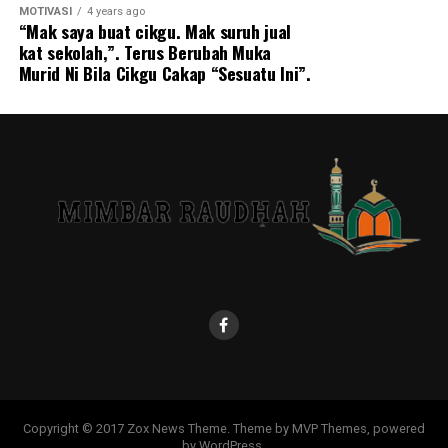
MOTIVASI
4 years ago
“Mak saya buat cikgu. Mak suruh jual
kat sekolah,”. Terus Berubah Muka
Murid Ni Bila Cikgu Cakap “Sesuatu Ini”.
Copyright © 2017 Zox News Theme. Theme by MVP Themes, powered
by WordPress.