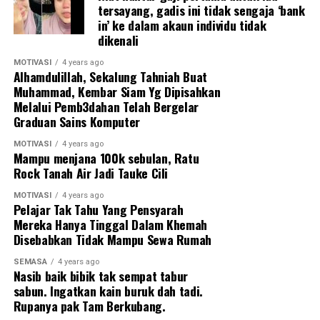
tersayang, gadis ini tidak sengaja ‘bank
in’ ke dalam akaun individu tidak
Ujar TMJ lagi, keputusan beliau pada awalnya untuk
dikenali
berehat dari kancah bola sepak negara tidak akan terjadi
setelah apa yang berlaku dalam pasukan membuatkan
MOTIVASI
4 years ago
Alhamdulillah, Sekalung Tahniah Buat
baginda perlu bertindak segera untuk musim akan
Muhammad, Kembar Siam Yg Dipisahkan
datang.
Melalui Pemb3dahan Telah Bergelar
Graduan Sains Komputer
MOTIVASI
4 years ago
Mampu menjana 100k sebulan, Ratu
Rock Tanah Air Jadi Tauke Cili
MOTIVASI
4 years ago
Pelajar Tak Tahu Yang Pensyarah
Mereka Hanya Tinggal Dalam Khemah
Disebabkan Tidak Mampu Sewa Rumah
SEMASA
4 years ago
Nasib baik bibik tak sempat tabur
sabun. Ingatkan kain buruk dah tadi.
Rupanya pak Tam Berkubang.