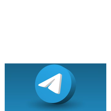
Sememangnya kita harus akui TMJ gemar membawa
skuad milik baginda untuk bermain pra musim di luar
negara kerana sedikit sebanyak dapat memberi
pengalaman terbaik buat para pemain serta menjadi
modul terbaik sebelum pasukan ini beraksi di pentas
ACL.
Antara intipati baginda seperti aksi pra musim yang
akan dibuat di Abu Dhabi dan Dubai, bermain dengan
beberapa kelab tempatan di sana, dan juga beberapa lagi
pasukan Eropah dalam memantapkan pasukan milik
baginda.
Berhadapan lawan yang fizikal lebih baik serta teknikal
yang lebih mantap menjadi medan terbaik untuk para
pemain JDT diuji pada aksi pra musim.