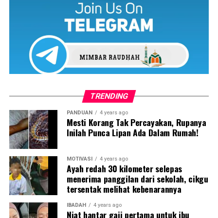
TRENDING
PANDUAN
4 years ago
Mesti Korang Tak Percayakan, Rupanya
Inilah Punca Lipan Ada Dalam Rumah!
Segala pengumuman mengenai para pemain akan dibuat
oleh Pengarah Teknikal JDT kepada para penyokong
dalam masa terdekat.
MOTIVASI
4 years ago
Ayah redah 30 kilometer selepas
menerima panggilan dari sekolah, cikgu
TMJ turut menyatakan bahawa akan ada beberapa
tersentak melihat kebenarannya
pemain dikekalkan, manakala ada pemain yang akan
dipinjamkan ke pasukan lain serta ada pemain yang akan
IBADAH
4 years ago
Niat hantar gaji pertama untuk ibu
dilepaskan dari pasukan.