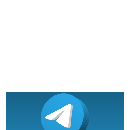
”Mereka memberi banyak penekanan untuk menyatakan
pandangan anda, menjadi lebih kreatif, dan berfikir di
luar daripada apa yang diajar.
Tambah beliau, sistem akademik di Amerika Syarikat
memerlukan pelajar untuk konsisten dalam belajar
kerana kebiasaannya mempunyai peperiksaan dua kali
seminggu sepanjang semester.
”Sebagai seseorang yang sentiasa bekerja dalam
persekitaran yang tersusun, itu mendorong saya keluar
dari zon selesa saya,” katanya kepada StarEdu.
”Hari hujung minggu dan hari bekerja tidak ada beza bagi
saya. Masa saya dihabiskan untuk mengejar tugasan dan
belajar untuk peperiksaan.
”Beberapa hari, saya terpaksa batalkan rancangan untuk
keluar dengan rakan-rakan atau menonton filem terkini.