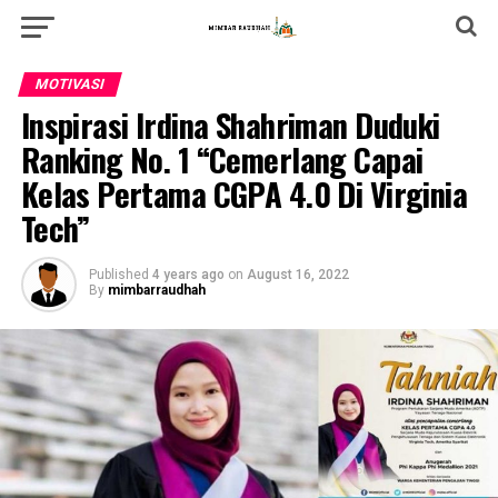
MOTIVASI
Inspirasi Irdina Shahriman Duduki
Ranking No. 1 “Cemerlang Capai
Kelas Pertama CGPA 4.0 Di Virginia
Tech”
Published
4 years ago
on
August 16, 2022
By
mimbarraudhah