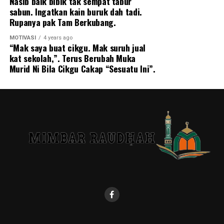
Nasib baik bibik tak sempat tabur
sabun. Ingatkan kain buruk dah tadi.
Rupanya pak Tam Berkubang.
MOTIVASI
4 years ago
“Mak saya buat cikgu. Mak suruh jual
kat sekolah,”. Terus Berubah Muka
Murid Ni Bila Cikgu Cakap “Sesuatu Ini”.
Sumber: The Star, Kementerian Pengajian Tinggi,
Facebook Via Siakap Keli
RELATED TOPICS:
UP NEXT
Wanita heroik yang tinggal dengan 158 kucing yang dia
selamatkan dari jalanan
DON'T MISS