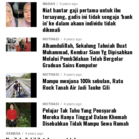
menjadi lebih produktif,” katanya.
IBADAH
4 years ago
Niat hantar gaji pertama untuk ibu
tersayang, gadis ini tidak sengaja ‘bank
Difahamkan, Setelah pulang ke Malaysia, Irdina yang
in’ ke dalam akaun individu tidak
berasal dari Subang Jaya, Selangor kini sedang
dikenali
menunggu penempatan di Tenaga Nasional Berhad,
lapor The Star.
MOTIVASI
4 years ago
Alhamdulillah, Sekalung Tahniah Buat
Muhammad, Kembar Siam Yg Dipisahkan
Irdina turut berkongsi mengenai gaya hidupnya di VT
Melalui Pemb3dahan Telah Bergelar
yang terdiri daripada tidur lapan jam sehari, bersenam,
Graduan Sains Komputer
dan makan makanan yang dimasak di rumah.
MOTIVASI
4 years ago
Mampu menjana 100k sebulan, Ratu
Rock Tanah Air Jadi Tauke Cili
MOTIVASI
4 years ago
Pelajar Tak Tahu Yang Pensyarah
Mereka Hanya Tinggal Dalam Khemah
Disebabkan Tidak Mampu Sewa Rumah
SEMASA
4 years ago