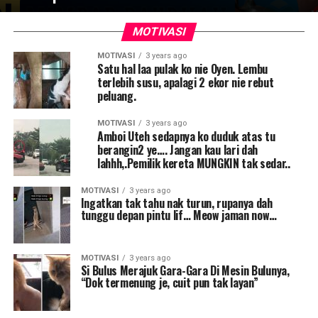
MOTIVASI
MOTIVASI
3 years ago
Satu hal laa pulak ko nie Oyen. Lembu
terlebih susu, apalagi 2 ekor nie rebut
peluang.
MOTIVASI
3 years ago
Amboi Uteh sedapnya ko duduk atas tu
berangin2 ye…. Jangan kau lari dah
lahhh,.Pemilik kereta MUNGKIN tak sedar..
MOTIVASI
3 years ago
Ingatkan tak tahu nak turun, rupanya dah
tunggu depan pintu lif… Meow jaman now…
MOTIVASI
3 years ago
Si Bulus Merajuk Gara-Gara Di Mesin Bulunya,
“Dok termenung je, cuit pun tak layan”