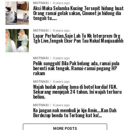
MOTIVASI
4 years ago
Aksi Muka Selamba Kucing Tersepit hidung buat
Orang ramai gelak sakan, Cinonet je hidung dia
tengah tu…..
MOTIVASI
4 years ago
Lapar Perhatian,Saje Lah Tu Nk Interprem Org
Tgh Live,Tengok Ekor Pon Tau Nakal Manjaaahhh
MOTIVASI
4 years ago
Pelik sungguh! Bila Pak belang ada, ramai pula
berenti nak tengok. Ramai-ramai pegang HP
rakam
MOTIVASI
4 years ago
Wajah budak paling lama di botol kordial F&N.
Sekarang menjejak 24 tahun. Ini wajah terbaru
beliau.
MOTIVASI
4 years ago
Ko jangan nak membuli je kje Amin….Kan Dah
Berdezup benda tu Terbang kat ko!…
MORE POSTS