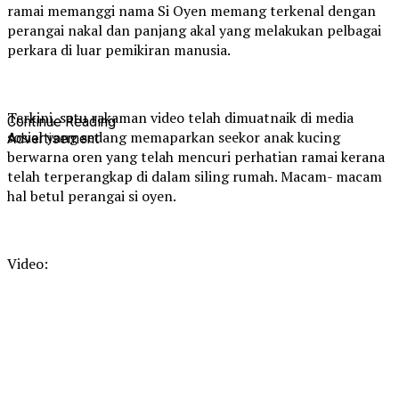
ramai memanggi nama Si Oyen memang terkenal dengan
perangai nakal dan panjang akal yang melakukan pelbagai
perkara di luar pemikiran manusia.
Terkini, satu rakaman video telah dimuatnaik di media
Continue Reading
sosial yang sedang memaparkan seekor anak kucing
Advertisement
berwarna oren yang telah mencuri perhatian ramai kerana
telah terperangkap di dalam siling rumah. Macam- macam
hal betul perangai si oyen.
Video: