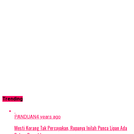
Trending
PANDUAN
4 years ago
Mesti Korang Tak Percayakan, Rupanya Inilah Punca Lipan Ada