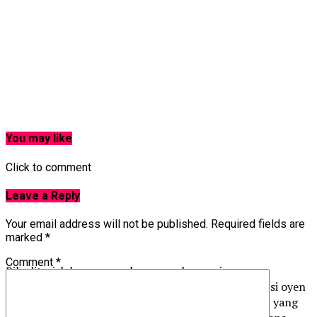
You may like
Click to comment
Leave a Reply
Your email address will not be published.
Required fields are
marked
*
Comment
*
Bila diterjah ke ruangan komen pula ramai yang
berpendapat yang sama iaitu kalau bukan namanya si oyen
la kalau tidak suka membuat perangai yang lain dari yang