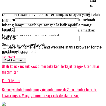
lain. Selain itu ramai juga yang bertanyakan bagaimana
boleh si oyen terper4ngkap di dalam siling rumah itu.
Di dalam rakaman video itu ternampak si oyen yang telah
terperangkap di dalam siling rumah itu melalui sebuah
Name
*
lubang lampu, nasibnya sangat la baik apabila ruang
Email
*
tersebut boleh muatkan badannya untuk diselamatkan
tanpa merosakkan siling rumah itu.
Website
Sumber: imuslimnetwork
Save my name, email, and website in this browser for the
next time I comment.
Related Topics:
Up Next
Uteh ko nak masuk kawad merdeka ker. Terkejut tengok Uteh Jalan
macam tuh.
Don't Miss
Badannya dah lemah, mungkin sudah masuk 2 hari duduk batu tu
keseorangan. Mengigil meniti kayu nak diselamatkan.