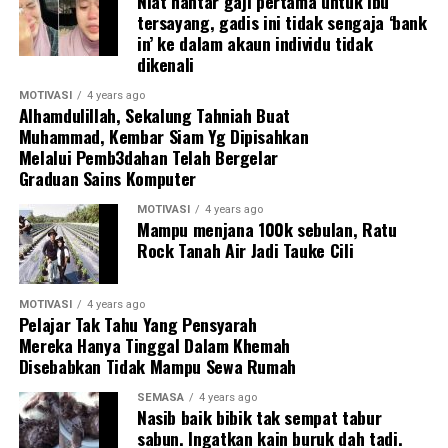
Niat hantar gaji pertama untuk ibu
tersayang, gadis ini tidak sengaja ‘bank
in’ ke dalam akaun individu tidak
dikenali
MOTIVASI
4 years ago
Alhamdulillah, Sekalung Tahniah Buat
Muhammad, Kembar Siam Yg Dipisahkan
Melalui Pemb3dahan Telah Bergelar
Graduan Sains Komputer
MOTIVASI
4 years ago
Mampu menjana 100k sebulan, Ratu
Rock Tanah Air Jadi Tauke Cili
MOTIVASI
4 years ago
Pelajar Tak Tahu Yang Pensyarah
Mereka Hanya Tinggal Dalam Khemah
Disebabkan Tidak Mampu Sewa Rumah
SEMASA
4 years ago
Nasib baik bibik tak sempat tabur
sabun. Ingatkan kain buruk dah tadi.