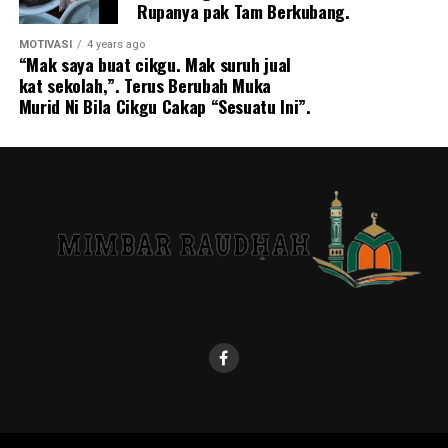
Rupanya pak Tam Berkubang.
MOTIVASI
4 years ago
“Mak saya buat cikgu. Mak suruh jual
kat sekolah,”. Terus Berubah Muka
Murid Ni Bila Cikgu Cakap “Sesuatu Ini”.
“Sebaik tiba di hospital pada jam 10.48 malam, pegawai
peru.batan yang bertugas mengesahkan mngsa telah
mninggaI dunia,” katanya.