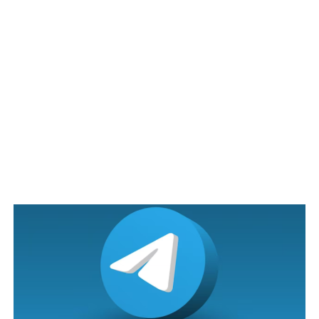
Ketua PoIis Terengganu, Datuk Rohaimi Md. Isa berkata,
sewaktu kejadian bapa mngsa, Muhammad Khairul
Aiman Mohd. Ariffin, 30, yang merupakan seorang
peniaga dikatakan sedang mengambil wuduk untuk
menunaikan solat Isyak.
“Dia terkjut apabila dimaklumkan anak lelakinya terjtuh
dari rumah bot dinaiki mereka sebelum tenggeIam ke
dalam tasik.
“Seorang kru rumah bot berkenaan mengambil tindakan
pntas trjun ke dalam tasik tersebut bagi menyeIamatkan
mngsa,” katanya ketika ditemui di PangkaIan Gawi di sini
hari ini.