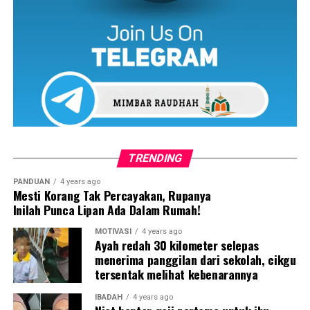
TRENDING
Rohaimi berkata, Muhammad Al Fateh berjaya ditemui
PANDUAN
4 years ago
dalam temp0h 10 minit dalam keadaan tldak se.darkan
Mesti Korang Tak Percayakan, Rupanya
diri sebeIum diberi bntuan penfasan.
Inilah Punca Lipan Ada Dalam Rumah!
MOTIVASI
4 years ago
Tambah beliau, kanak-kanak lelaki itu dikjarkan ke Jeti
Ayah redah 30 kilometer selepas
PengkaIan Gawi dengan b0t laju sebelum dihantar ke
menerima panggilan dari sekolah, cikgu
Unit Kece.masan (lCU) Hspital HuIu Terengganu untuk
tersentak melihat kebenarannya
rwatan lanjut
IBADAH
4 years ago