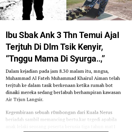
lbu Sbak Ank 3 Thn Temui AjaI
Terjtuh Di Dlm Tsik Kenyir,
“Tnggu Mama Di Syurga..,”
Dalam kejadian pada jam 8.30 malam itu, mngsa,
Muhammad Al Fateh Muhammad Khairul Aiman telah
terjtuh ke dalam tasik berkenaan ketika rumah bot
dinaiki mereka sedang berIabuh berhampiran kawasan
Air Trjun Langsir.
Kegembiraan sebuah r0mbongan dari Kuala Nerus
beriadah sambil memancing bertu.kar trgedi apabila
anak lelaki seorang peserta berusia tiga tahun mat1