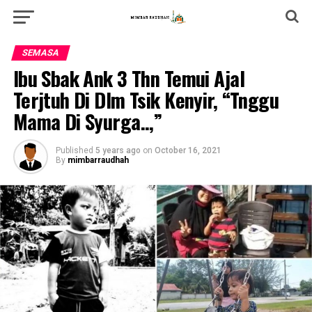
SEMASA
lbu Sbak Ank 3 Thn Temui AjaI
Terjtuh Di Dlm Tsik Kenyir, “Tnggu
Mama Di Syurga..,”
Published
5 years ago
on
October 16, 2021
By
mimbarraudhah