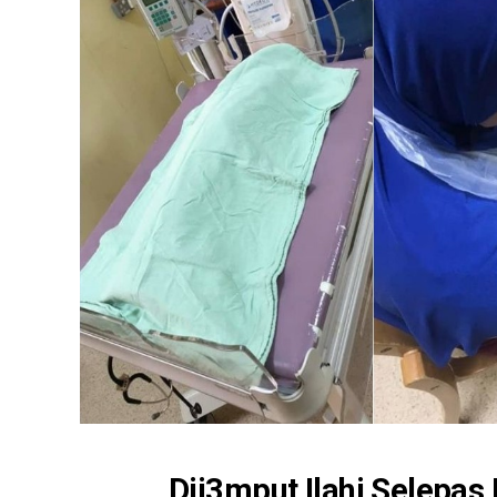
Dij3mput Ilahi Selepa