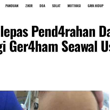
PANDUAN
ZIKIR
DOA
SOLAT
MOTIVASI
GAYA HIDUP
elepas Pend4rahan D
gi Ger4ham Seawal U