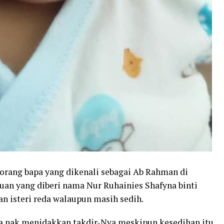
eorang bapa yang dikenali sebagai Ab Rahman di
an yang diberi nama Nur Ruhainies Shafyna binti
an isteri reda walaupun masih sedih.
ita nak menidakkan takdir-Nya meskipun kesedihan itu