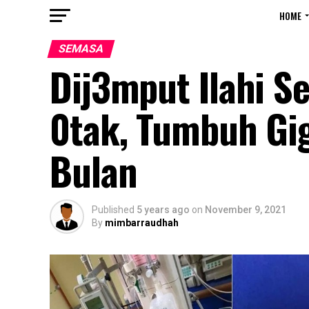
HOME
SEMASA
Dij3mput Ilahi S
0tak, Tumbuh Gi
Bulan
Published
5 years ago
on
November 9, 2021
By
mimbarraudhah