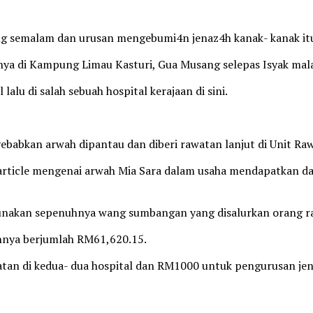
g semalam dan urusan mengebumi4n jenaz4h kanak- kanak itu
nya di Kampung Limau Kasturi, Gua Musang selepas Isyak mal
lu di salah sebuah hospital kerajaan di sini.
ebabkan arwah dipantau dan diberi rawatan lanjut di Unit Raw
 article mengenai arwah Mia Sara dalam usaha mendapatkan 
unakan sepenuhnya wang sumbangan yang disalurkan orang ra
nnya berjumlah RM61,620.15.
 di kedua- dua hospital dan RM1000 untuk pengurusan jenaz