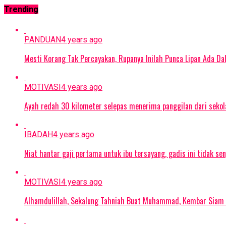
Trending
PANDUAN
4 years ago
Mesti Korang Tak Percayakan, Rupanya Inilah Punca Lipan Ada D
MOTIVASI
4 years ago
Ayah redah 30 kilometer selepas menerima panggilan dari sekol
IBADAH
4 years ago
Niat hantar gaji pertama untuk ibu tersayang, gadis ini tidak sen
MOTIVASI
4 years ago
Alhamdulillah, Sekalung Tahniah Buat Muhammad, Kembar Siam 