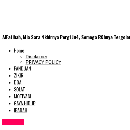
AlFatihah, Mia Sara 4khirnya Pergi Ju4, Semoga R0hnya Tergolo
Home
Disclaimer
PRIVACY POLICY
PANDUAN
ZIKIR
DOA
SOLAT
MOTIVASI
GAYA HIDUP
IBADAH
SEMASA