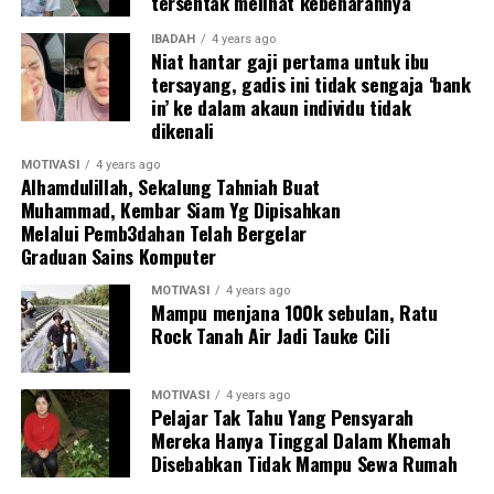
tersentak melihat kebenarannya
IBADAH
4 years ago
Niat hantar gaji pertama untuk ibu
tersayang, gadis ini tidak sengaja ‘bank
in’ ke dalam akaun individu tidak
dikenali
MOTIVASI
4 years ago
Alhamdulillah, Sekalung Tahniah Buat
Muhammad, Kembar Siam Yg Dipisahkan
Melalui Pemb3dahan Telah Bergelar
Graduan Sains Komputer
“Pemandangan indah, erti kerja keras..”
MOTIVASI
4 years ago
Mampu menjana 100k sebulan, Ratu
Gambar itu telah menarik perhatian warganet di Taiwan
Rock Tanah Air Jadi Tauke Cili
dengan komen mereka:
“Ramai peniaga jalanan yang menjaga anak-anak mereka
MOTIVASI
4 years ago
Pelajar Tak Tahu Yang Pensyarah
seperti ini. Saya fikir sekurang-kurangnya ibu bapa ini
Mereka Hanya Tinggal Dalam Khemah
bertanggungjawab, dan kebanyakan kanak-kanak juga
Disebabkan Tidak Mampu Sewa Rumah
dapat bermain dengan selamat di bawah perhatian ibu