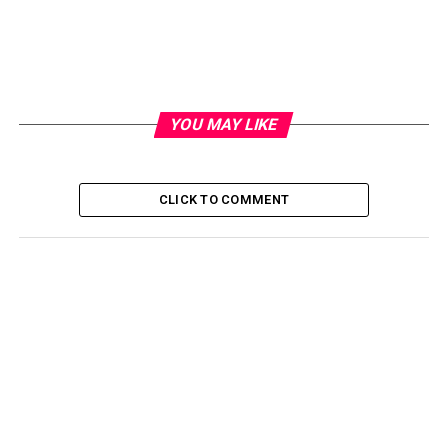
YOU MAY LIKE
CLICK TO COMMENT
Muat naik dua gambar telah dikongsikan di laman
kumpulan Facebook, yang memaparkan seorang dewasa
sedang sibuk berniaga dan melayan pelanggannya di
gerai menjual makanan ringan, sementara bahagian