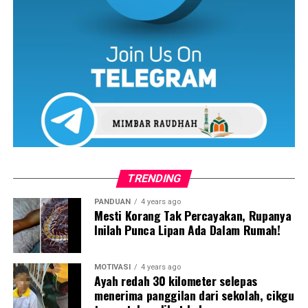
Dalam dunia kecil yang eksklusif untuk kanak-kanak ini,
ibu bapanya sangat bertimbang rasa ketika meletakkan
tilam nipis dan empuk bersama selimut di bawah kabinet
keras, dan juga menambah kusyen dengan corak bintang
kecil di sisi untuk mengelakkan kanak-kanak itu daripada
terhantuk papan yang keras ketika bergerak tanpa sedar
semasa sedang tidur. Kapsyen gambar itu, “Bersama ibu
bapanya, ini adalah rumah..”
TRENDING
PANDUAN
4 years ago
Mesti Korang Tak Percayakan, Rupanya
Inilah Punca Lipan Ada Dalam Rumah!
MOTIVASI
4 years ago
Ayah redah 30 kilometer selepas
menerima panggilan dari sekolah, cikgu