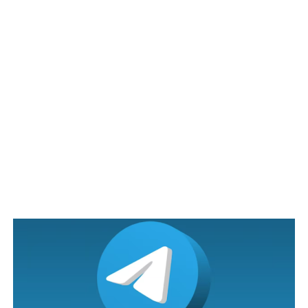
bawah amat mengejutkan apabila terlihat seorang
kanak-kanak kecil sedang tidur dibawahnya.
Kanak-kanak itu dikatakan berusia 3 tahun, dilihat
sedang berbaring di dalam bilik kecil bawah gerai yang
comel, dan selepas gambar ini didedahkan, ia telah
mendapat perhatian ramai warganet di Taiwan.
Terlihat juga dia duduk dengan senyap dan bermain
sendiri, tidak menangis atau meragam, diam memerhati
dan menemani ibu bapanya berniaga di gerai jalanan.
Amat senang menjaganya kerana dia anak yang baik.
Warganet yang memuat naik gambar itu amat terkejut
melihat seorang kanak-kanak kecil, dengan baik dan
tidak banyak kerenah diam berbaring di dalam kabinet di
bawah gerai bergerak, menghisap puting, kadang-
kadang terpinga-pinga tidak memahami pekerjaan ibu
bapanya yang sedang sibuk.