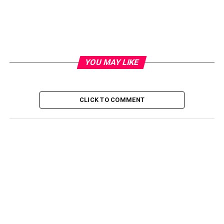
YOU MAY LIKE
CLICK TO COMMENT
Tetapi kebanyakan mereka menyerlahkan satu perkara
yang sama – kasih sayang ibu itu sememangnya tiada
batasan dan tidak pernah bersyarat.
Tidak jelas lokasi kejadian menghangatkan hati ini di