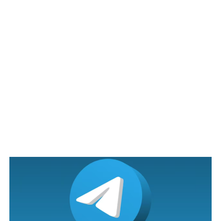
mana dan bila ia berlaku. Tetapi konteks imej itu sendiri
mendapat perhatian warganet, sementara ada yang
memperkatakan bagaimana ibu ini begitu kreatif
menggunakan meja lipat sebagai alternatif untuk
payung,
Warganet yang tersentuh dengan adegan kasih sayang
sejati itu mempunyai cara tersendiri untuk
menggambarkan perasaan mereka.