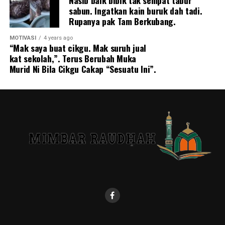
Nasib baik bibik tak sempat tabur
UP NEXT
sabun. Ingatkan kain buruk dah tadi.
Sebuah ‘bilik comel’ tersembunyi bawah gerai bergerak,
Rupanya pak Tam Berkubang.
anak kecil patuh menemani ibu bapanya mencari rezeki
MOTIVASI
4 years ago
DON'T MISS
“Mak saya buat cikgu. Mak suruh jual
Menangis Sampai Kering Air Mata, Kucing Kesayangan
kat sekolah,”. Terus Berubah Muka
‘Bonnie dan Clyde’ Mἀti Dirἀcun
Murid Ni Bila Cikgu Cakap “Sesuatu Ini”.