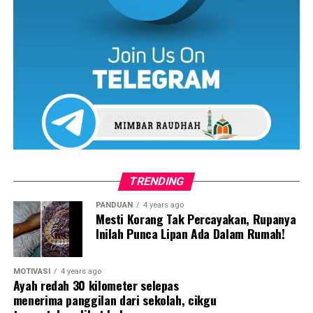
TRENDING
PANDUAN
4 years ago
“Melindungi anak daripada cuaca buruk. Begitulah
Mesti Korang Tak Percayakan, Rupanya
mulianya kasih sayang seorang ibu.”
Inilah Punca Lipan Ada Dalam Rumah!
“Kasih sayang seorang ibu adalah yang terbaik.”
MOTIVASI
4 years ago
Ayah redah 30 kilometer selepas
“Demi anak-anak, seorang ibu sanggup memikirkan apa
menerima panggilan dari sekolah, cikgu
sahaja, ini adalah betapa mulianya kasih seorang ibu.”