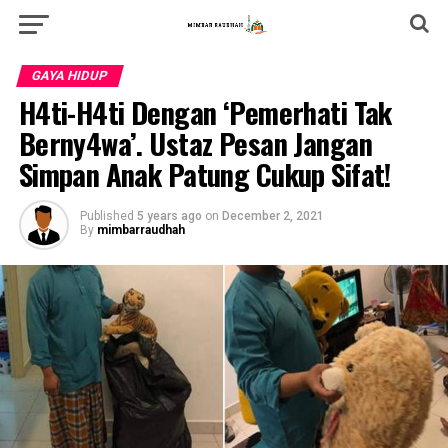
GAYA HIDUP
H4ti-H4ti Dengan ‘Pemerhati Tak
Berny4wa’. Ustaz Pesan Jangan
Simpan Anak Patung Cukup Sifat!
Published
5 years ago
on
December 2, 2021
By
mimbarraudhah