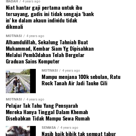
IBADAH
4 years ago
Niat hantar gaji pertama untuk ibu
tersayang, gadis ini tidak sengaja ‘bank
in’ ke dalam akaun individu tidak
dikenali
MOTIVASI
4 years ago
Alhamdulillah, Sekalung Tahniah Buat
Muhammad, Kembar Siam Yg Dipisahkan
Melalui Pemb3dahan Telah Bergelar
Graduan Sains Komputer
Saya sarankan untuk cacatkan patung tersebut dan
MOTIVASI
4 years ago
Mampu menjana 100k sebulan, Ratu
buang. Sebab depa dok atas flat, susah untuk buat
Rock Tanah Air Jadi Tauke Cili
aktiviti pemusnahan patung tersebut.
Bila ke ruang tamu, ada lagi patung kembar macam saya
MOTIVASI
4 years ago
Pelajar Tak Tahu Yang Pensyarah
jugak. Betul-betul mengejek ni. Hahaha…dan yang
Mereka Hanya Tinggal Dalam Khemah
terakhir ada patung harimau.
Disebabkan Tidak Mampu Sewa Rumah
SEMASA
4 years ago
Nasib baik bibik tak sempat tabur