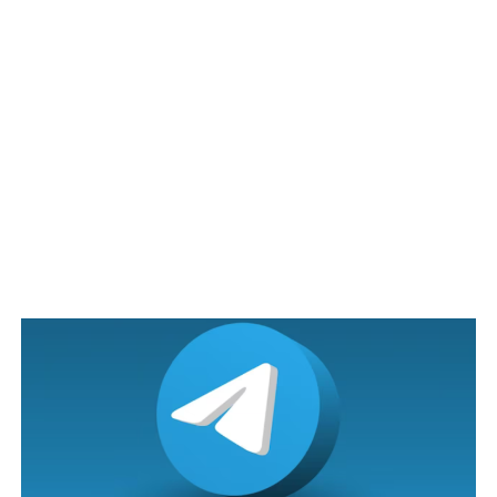
Bila masuk ke bilik ayahnya, terus dia meremang dan
rasa macam diperhatikan pada satu sudut. Saya pon
percikkan air Yassin tetapi masih lagi rasa ada yang
memerhatikan. Bila diperiksa sedetail mungkin, akhirnya
saya menemui patung POOH yang sebesar saya.
Jadi, kita pon mulakan dengan bacaan Yassin mubin di
dalam rumah tersebut. Setelah selesai bacaan, sesi scan
sorang-sorang anaknya pulak. Diringkaskan cerita,
anaknya yang bongsu apabila diruqyah, rasa sedih dan
menangis. Kemudian, saya mengajak dia pusing dalam
kawasan rumah takut-takut ada benda yang tak
sepatutnya ada dalam rumah.