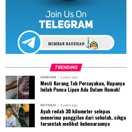
Aduhhh, macam kembaq dah rasanya. Jadi, saya suruh dia
pegang patung tersebut, tetapi dia menolak. Takut
katanya, rasa macam patung tersebut dok perati.
TRENDING
PANDUAN
4 years ago
Mesti Korang Tak Percayakan, Rupanya
Inilah Punca Lipan Ada Dalam Rumah!
MOTIVASI
4 years ago
Ayah redah 30 kilometer selepas
menerima panggilan dari sekolah, cikgu
tersentak melihat kebenarannya