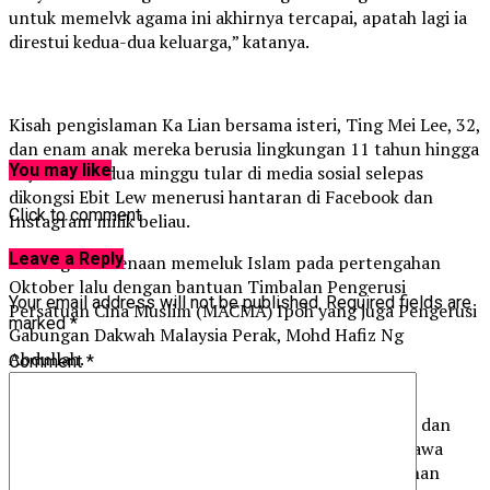
untuk memelvk agama ini akhirnya tercapai, apatah lagi ia
direstui kedua-dua keluarga,” katanya.
Kisah pengislaman Ka Lian bersama isteri, Ting Mei Lee, 32,
dan enam anak mereka berusia lingkungan 11 tahun hingga
You may like
bayi berusia dua minggu tular di media sosial selepas
dikongsi Ebit Lew menerusi hantaran di Facebook dan
Click to comment
Instagram milik beliau.
Leave a Reply
Keluarga berkenaan memeluk Islam pada pertengahan
Oktober lalu dengan bantuan Timbalan Pengerusi
Your email address will not be published.
Required fields are
Persatuan Cina Muslim (MACMA) Ipoh yang juga Pengerusi
marked
*
Gabungan Dakwah Malaysia Perak, Mohd Hafiz Ng
Abdullah.
Comment
*
Ka Lian yang kini menetap di Taman Botani, Ipoh
sebenarnya tidak menjangkakan kehadiran Ebit Lew dan
mengakui sangat terperanjat melihat kereta membawa
pendakwah itu berhenti di hadapan gerai buah-buahan