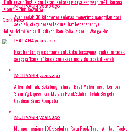
“DuIu saya b3nc! lsIam tetapi sekarang saya sanggup m4ti kerana
MOTIVASI
4 years ago
lsIam” – Nur Jacyntha
Ayah redah 30 kilometer selepas menerima panggilan dari
Don't Miss
sekolah, cikgu tersentak melihat kebenarannya
Heliza Helmi Wajar Dijadikan Ikon Belia Islam – Warga Net
IBADAH
4 years ago
Niat hantar gaji pertama untuk ibu tersayang, gadis ini tidak
sengaja ‘bank in’ ke dalam akaun individu tidak dikenali
MOTIVASI
4 years ago
Alhamdulillah, Sekalung Tahniah Buat Muhammad, Kembar
Siam Yg Dipisahkan Melalui Pemb3dahan Telah Bergelar
Graduan Sains Komputer
MOTIVASI
4 years ago
Mampu menjana 100k sebulan, Ratu Rock Tanah Air Jadi Tauke