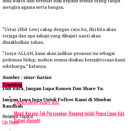
lima waktu dan berbuat baik kepada semua orang tanpa
mengira agama serta bangsa.
“Ustaz (Ebit Lew) cakap dengan cara itu, diri kita akan
terjaga dan apa sahaja yang dihajati nanti akan
dimakbulkan tuhan.
“Insya-ALLAH, kami akan jadikan pesanan ini sebagai
pedoman hidup, mohon semua doakan kesejahteraan kami
sekeluarga,” katanya.
Sumber : sinar-harian
Trending
Dah Baca, Jangan Lupa Komen Dan Share Ya.
Jangan Lupa Juga Untuk Follow Kami di Mimbar
PANDUAN
4 years ago
Raudhah
Mesti Korang Tak Percayakan, Rupanya Inilah Punca Lipan Ada
Related Topics:
Dalam Rumah!
Up Next