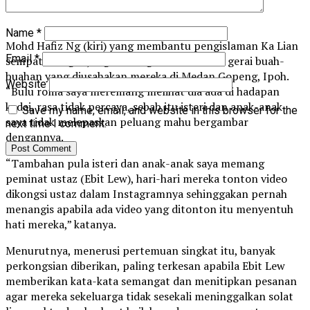
miliknya di Medan Gopeng di sini.
Name
*
Mohd Hafiz Ng (kiri) yang membantu pengislaman Ka Lian
Email
*
sempat mengunjungi keluarga berkenaan di gerai buah-
buahan yang diusahakan mereka di Medan Gopeng, Ipoh.
Website
“Bulu roma saya meremang melihat dia ada di hadapan
kedai, rasa tidak percaya, sebab itu isteri dan anak-anak
Save my name, email, and website in this browser for the
saya tidak melepaskan peluang mahu bergambar
next time I comment.
dengannya.
“Tambahan pula isteri dan anak-anak saya memang
peminat ustaz (Ebit Lew), hari-hari mereka tonton video
dikongsi ustaz dalam Instagramnya sehinggakan pernah
menangis apabila ada video yang ditonton itu menyentuh
hati mereka,” katanya.
Menurutnya, menerusi pertemuan singkat itu, banyak
perkongsian diberikan, paling terkesan apabila Ebit Lew
memberikan kata-kata semangat dan menitipkan pesanan
agar mereka sekeluarga tidak sesekali meninggalkan solat