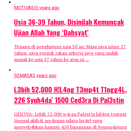
MOTIVASI
5 years ago
Usia 36-39 Tahun, Disinilah Kemuncak
Ujian Allah Yang ‘Dahsyat’
Tenang di penghujung usia 30 an. Masa saya umur 27
tahun, saya tengok rakan sekerja saya yang sudah
masuk ke usia 37 tahun ke atas ni,...
SEMASA
5 years ago
L3bih 52,000 H!L4ng T3mp4t T1ngg4L,
226 Syuh4da’ 1500 Ced3ra Di PaI3stin
GEN3VA: Lebih 52,000 w4rga PaIest!n hil4ng tempat
tinggal akib4t ser4ngan udara lsr4el yang
menyeb4bkan hampir 450 bangunan di Semen4njung