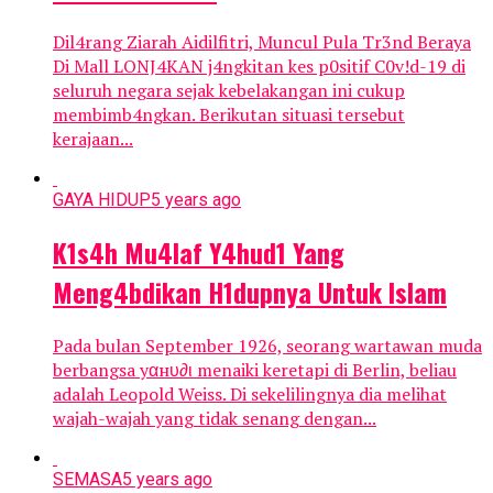
Dil4rang Ziarah Aidilfitri, Muncul Pula Tr3nd Beraya
Di Mall LONJ4KAN j4ngkitan kes p0sitif C0v!d-19 di
seluruh negara sejak kebelakangan ini cukup
membimb4ngkan. Berikutan situasi tersebut
kerajaan...
GAYA HIDUP
5 years ago
K1s4h Mu4laf Y4hud1 Yang
Meng4bdikan H1dupnya Untuk lsIam
Pada bulan September 1926, seorang wartawan muda
berbangsa уαнυ∂ι menaiki keretapi di Berlin, beliau
adalah Leopold Weiss. Di sekelilingnya dia melihat
wajah-wajah yang tidak senang dengan...
SEMASA
5 years ago