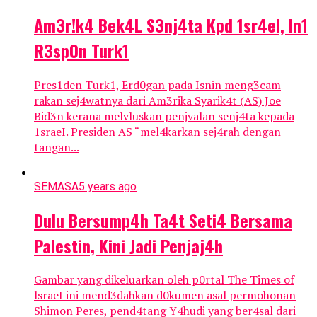
Am3r!k4 Bek4L S3nj4ta Kpd 1sr4eI, In1
R3sp0n Turk1
Pres1den Turk1, Erd0gan pada Isnin meng3cam
rakan sej4watnya dari Am3rika Syarik4t (AS) Joe
Bid3n kerana melvluskan penjvalan senj4ta kepada
1sraeI. Presiden AS “mel4karkan sej4rah dengan
tangan...
SEMASA
5 years ago
DuIu Bersump4h Ta4t Seti4 Bersama
PaIestin, Kini Jadi Penjaj4h
Gambar yang dikeluarkan oleh p0rtal The Times of
lsraeI ini mend3dahkan d0kumen asal permohonan
Shimon Peres, pend4tang Y4hudi yang ber4sal dari