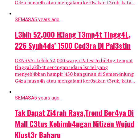
G4za musn4h atau mengalami ker0sakan t3ruk, kata...
SEMASA
5 years ago
L3bih 52,000 H!lang T3mp4t Tingg4L,
226 Syuh4da’ 1500 Ced3ra Di PaI3stin
GEN3VA: Lebih 52,000 warga PaIest!n hil4ng tempat
tinggal akib4t ser4ngan udara lsr4el yang
menyeb4bkan hampir 450 bangunan di Semen4njung
G4za musn4h atau mengalami ker0sakan t3ruk, kata...
SEMASA
5 years ago
Tak Dapat Zi4rah Raya,Trend Ber4ya Di
Mall C3tus Kebimb4ngan Nitizen Wujud
Klust3r Baharu