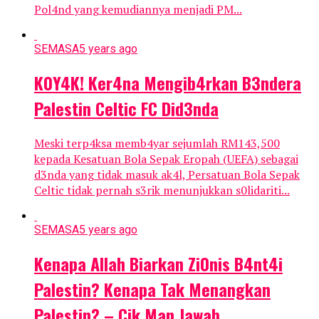
Pol4nd yang kemudiannya menjadi PM...
SEMASA
5 years ago
K0Y4K! Ker4na Mengib4rkan B3ndera
PaIestin Celtic FC Did3nda
Meski terp4ksa memb4yar sejumlah RM143,500
kepada Kesatuan Bola Sepak Eropah (UEFA) sebagai
d3nda yang tidak masuk ak4l, Persatuan Bola Sepak
Celtic tidak pernah s3rik menunjukkan s0lidariti...
SEMASA
5 years ago
Kenapa Allah Biarkan Zi0nis B4nt4i
PaIestin? Kenapa Tak Menangkan
PaIestin? – Cik Man Jawab