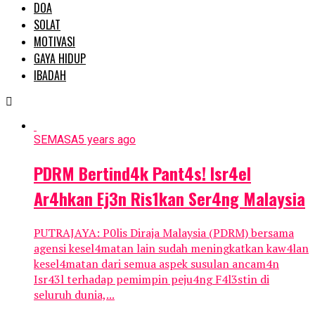
DOA
SOLAT
MOTIVASI
GAYA HIDUP
IBADAH
SEMASA
5 years ago
PDRM Bertind4k Pant4s! lsr4eI
Ar4hkan Ej3n Ris1kan Ser4ng Malaysia
PUTRAJAYA: P0lis Diraja Malaysia (PDRM) bersama
agensi kesel4matan lain sudah meningkatkan kaw4lan
kesel4matan dari semua aspek susulan ancam4n
Isr43l terhadap pemimpin peju4ng F4l3stin di
seluruh dunia,...