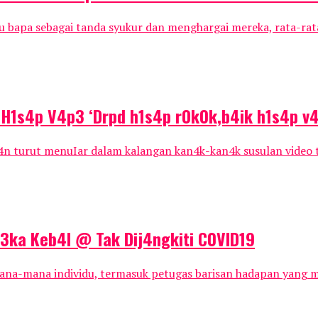
ibu bapa sebagai tanda syukur dan menghargai mereka, rata-r
H1s4p V4p3 ‘Drpd h1s4p r0k0k,b4ik h1s4p v4
s4n turut menuIar dalam kalangan kan4k-kan4k susulan video
ka Keb4I @ Tak Dij4ngkiti C0VlD19
na-mana individu, termasuk petugas barisan hadapan yang m