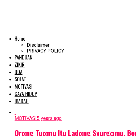
Home
Disclaimer
PRIVACY POLICY
PANDUAN
ZIKIR
DOA
SOLAT
MOTIVASI
GAYA HIDUP
IBADAH
MOTIVASI
5 years ago
Orαng Tuαmu Itu Ladαng Syurgαmu, Ber