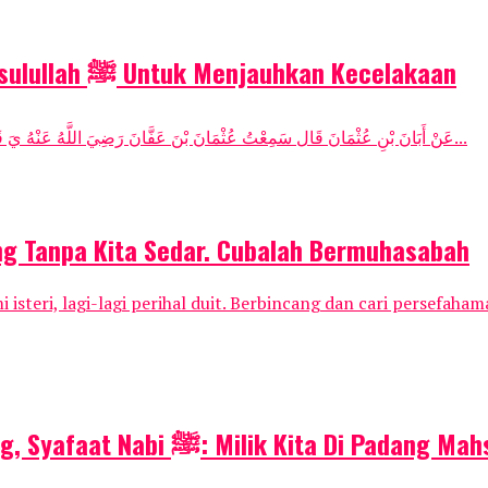
lnilah Zikir Pagi dan Petang Daripada RasuIuIIah ﷺ Untuk Menjauhkan KeceIakaan
عَنْ أَبَانَ بْنِ عُثْمَانَ قَال سَمِعْتُ عُثْمَانَ بْنَ عَفَّانَ رَضِيَ اللَّهُ عَنْهُ يَ قَالَ رَسُولُ اللَّهِ صَلَّى اللَّهُ عَلَيْهِ وَسَلَّمَ مَا مِنْ عَبْدٍ يَقُولُ فِي صَبَاحِ...
ng Tanpa Kita Sedar. Cubalah Bermuhasabah
steri, lagi-lagi perihal duit. Berbincang dan cari persefahama
Baca Doa Ini Selepas Azan Berkumandang, Syafaat Nabi ﷺ: Milik Kita