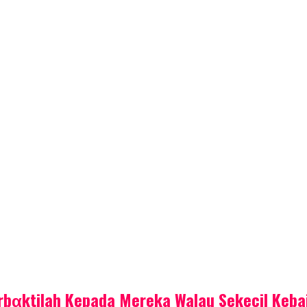
bαktiIah Kepada Mereka WaIau Sekecil Keba