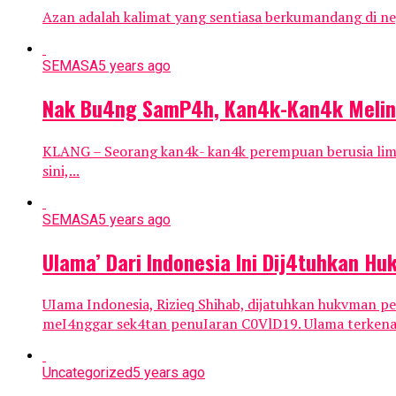
Azan adalah kalimat yang sentiasa berkumandang di nega
SEMASA
5 years ago
Nak Bu4ng SamP4h, Kan4k-Kan4k MeIin
KLANG – Seorang kan4k- kan4k perempuan berusia lima 
sini,...
SEMASA
5 years ago
UIama’ Dari lndonesia lni Dij4tuhkan H
UIama Indonesia, Rizieq Shihab, dijatuhkan hukvman
meI4nggar sek4tan penuIaran C0VlD19. Ulama terkenal 
Uncategorized
5 years ago