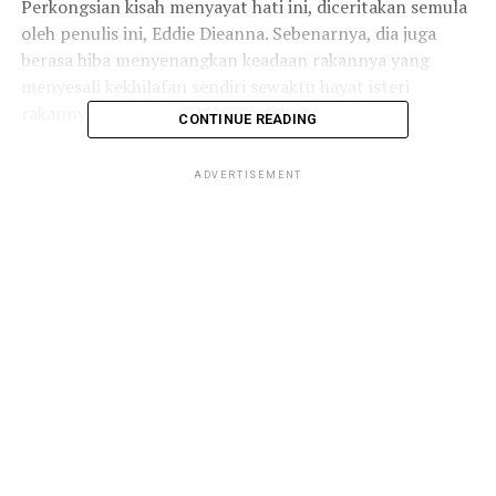
Perkongsian kisah menyayat hati ini, diceritakan semula
oleh penulis ini, Eddie Dieanna. Sebenarnya, dia juga
berasa hiba menyenangkan keadaan rakannya yang
menyesali kekhilafan sendiri sewaktu hayat isteri
rakannya itu masih ada.
CONTINUE READING
Ketika marah, tanpa sedar menegur bentuk badan isteri
ADVERTISEMENT
yang sudah berubah. Rupanya isteri terkesan dengan
kata-kata suami. Sehingga ke akhir hayat arwah isterinya
sedih terluka. Sudahnya suami menyesal sampai ke
akhirnya.
Sewaktu isteri masih ada hargailah kehadirannya, biar
pun bentuk tubuh isteri tak lagi ‘selim melim’ seperti
dulu. Jangan bila dah tiada, baru suami menyesal mahu
meminta maaf.
Perkara Menyakitkan Bila Rindu