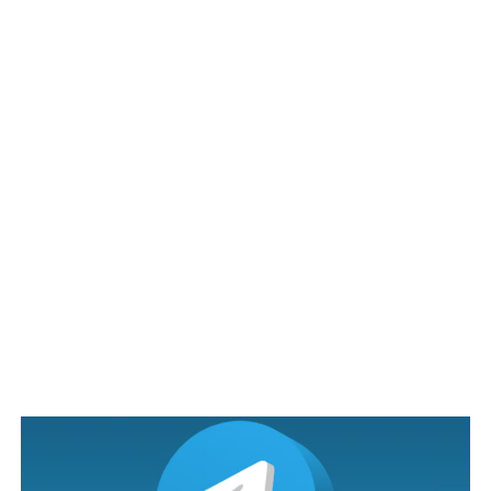
Tak lama berselang. Zack pun telefon saya.
Sedang rancak berbual di talian. Tiba-tiba Zack terdiam
sekejap. Nada suaranya tersekat-sekat dan seolah-olah
sedang bersedih.
Suami Menyesal, Hidup Penuh
Rasa Serba Salah
“Eddie, kau tahu tak. Sekarang ni aku hidup penuh
dengan rasa serba salah dan penuh penyesalan. Aku
menyesal dengan apa yg aku dah buat dekat arwah
sebelum ni.”
“Kenapa pulak Zack. Apa yg kau kesalkan?”
“Macam ni bro,
2 bulan sebelum arwah isteri aku meninggal.
Aku pernah terkantol mesej dengan kawan 1 tempat