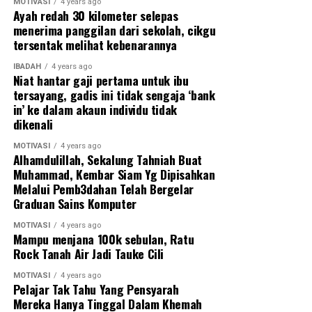
MOTIVASI
4 years ago
Abang inginkan, Maafkan sayang ye. Tolong doakan
Ayah redah 30 kilometer selepas
supaya sayang mendapat redha dari Suami sayang
menerima panggilan dari sekolah, cikgu
sebelum sayang pergi.’
tersentak melihat kebenarannya
IBADAH
4 years ago
Sempat Minta Maaf Pada Isteri,
Niat hantar gaji pertama untuk ibu
tersayang, gadis ini tidak sengaja ‘bank
Tapi..
in’ ke dalam akaun individu tidak
dikenali
Allahuakbar,
MOTIVASI
4 years ago
terdiam sekejap saya mendengar cerita dari sahabat saya
Alhamdulillah, Sekalung Tahniah Buat
ni. Saya terus bagi kata-kata semangat kepada Zack.
Muhammad, Kembar Siam Yg Dipisahkan
Melalui Pemb3dahan Telah Bergelar
“Allah, sedihnya aku dengar Zack.
Graduan Sains Komputer
Mesti dia terasa kan bila dengar kau cakap macamtu.
MOTIVASI
4 years ago
Kau sempat minta maaf tak dengan dia?”
Mampu menjana 100k sebulan, Ratu
Rock Tanah Air Jadi Tauke Cili
“Alhamdulillah Eddie, aku sempat minta maaf salah
MOTIVASI
4 years ago
silap aku dekat dia sebelum dia meninggal. Tapi. ”
Pelajar Tak Tahu Yang Pensyarah
Mereka Hanya Tinggal Dalam Khemah
“Tapi kenapa bro”