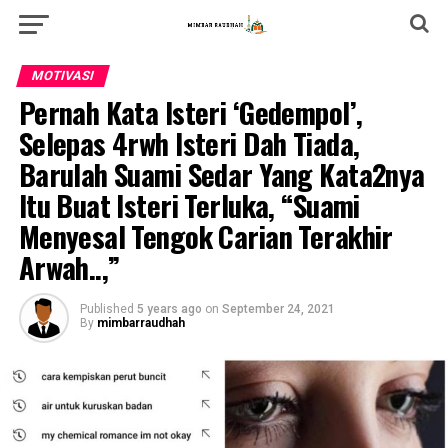
MOTIVASI
Pernah Kata Isteri ‘Gedempol’,
Selepas 4rwh Isteri Dah Tiada,
Barulah Suami Sedar Yang Kata2nya
Itu Buat Isteri Terluka, “Suami
Menyesal Tengok Carian Terakhir
Arwah..,”
Published
5 years ago
on
September 24, 2021
By
mimbarraudhah