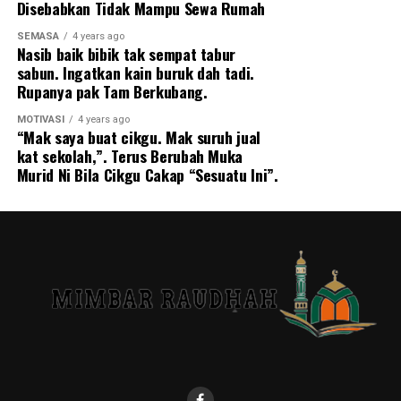
Disebabkan Tidak Mampu Sewa Rumah
Sahabat saya terus mendiamkan diri.
SEMASA
4 years ago
Nasib baik bibik tak sempat tabur
Agaknya tengah bersedih.
sabun. Ingatkan kain buruk dah tadi.
Rupanya pak Tam Berkubang.
“Zack, kau okay tak.”
MOTIVASI
4 years ago
“Mak saya buat cikgu. Mak suruh jual
“Okay bro, aku okay. aku cuma sedih sebenarnya. Aku
kat sekolah,”. Terus Berubah Muka
baru je godeh² (bukak) handphone arwah pagi tadi.
Murid Ni Bila Cikgu Cakap “Sesuatu Ini”.
Aku baru ada kekuatan untuk nak tengok apa yg ada
dekat handphone dia.
Kau nak tahu tak apa yg aku jumpa dekat handphone
dia.”
“Kau jumpa apa bro?
”
Carian Terakhir Arwah Isteri
Aku tengok apa yang dia search dekat YouTube dia.