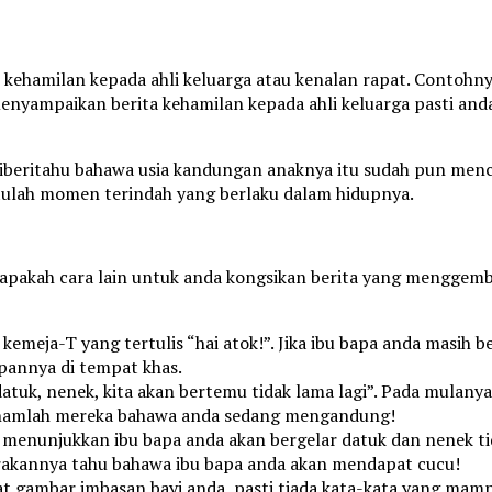
hamilan kepada ahli keluarga atau kenalan rapat. Contohnya 
menyampaikan berita kehamilan kepada ahli keluarga pasti and
 diberitahu bahawa usia kandungan anaknya itu sudah pun men
Itulah momen terindah yang berlaku dalam hidupnya.
 apakah cara lain untuk anda kongsikan berita yang menggem
meja-T yang tertulis “hai atok!”. Jika ibu bapa anda masih b
pannya di tempat khas.
tuk, nenek, kita akan bertemu tidak lama lagi”. Pada mulany
ahamlah mereka bahawa anda sedang mengandung!
menunjukkan ibu bapa anda akan bergelar datuk dan nenek tidak
-rakannya tahu bahawa ibu bapa anda akan mendapat cucu!
at gambar imbasan bayi anda, pasti tiada kata-kata yang mamp